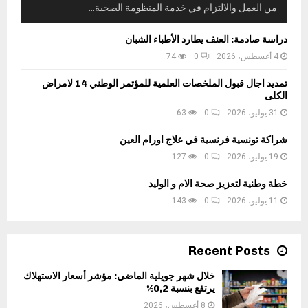
د
ش
من العمل والالتزام في خدمة المنظومة الصحية...
ا
م
د
خ
ك
د
دراسة صادمة: العنف يطارد الأطباء الشبان
ت
ا
ع
ب
4 أغسطس، 2026
0
74
م
ل
ا
ل
ى
تمديد اجال قبول الملخصات العلمية للمؤتمر الوطني 14 لامراض
ر
ة
م
الكلى
ا
ر
31 يوليو، 2026
0
63
ت
ا
ج
شراكة تونسية فرنسية في علاج اورام العين
ع
19 يوليو، 2026
0
127
ة
س
خطة وطنية لتعزيز صحة الام و الوليد
ل
11 يوليو، 2026
0
143
م
ا
ل
Recent Posts
ع
ق
خلال شهر جويلية الماضي: مؤشر أسعار الاستهلاك
و
يرتفع بنسبة 0,2%
ب
8 أغسطس، 2026