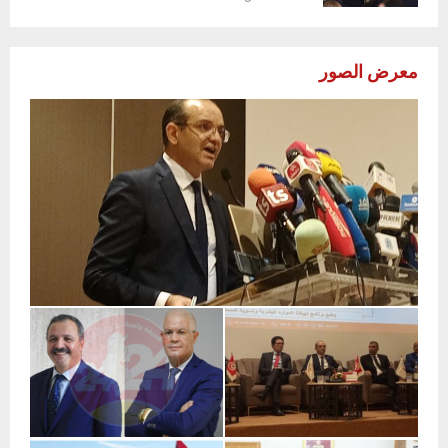
ص
د
ي
معرض الصور
ل
ظ
ا
ه
ر
ة
ا
ل
ع
ن
ف
ف
ي
ا
ل
م
ل
ا