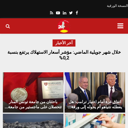
النسخة الورقية
Youtube
Rss
Linkedin
Twitter
Facebook
PRIMARY
MENU
آخر الأخبار
ة
خلال شهر جويلية الماضي: مؤشر أسعار الاستهلاك يرتفع بنسبة
0,2%
ت
اتفاق غزة أمام اختبار ترامب: هل
باحثتان من جامعة تونس المنار
يعطله نتنياهو أم يحوله إلى ورقة...
تتحصلان على ماجستير من جامعة...