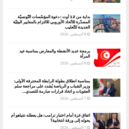
ا
ت
و
بداية من 12 أوت : دعوة المؤسّسات التّونسيّة
ا
المصدّرة للاتّحاد الأوروبي للالتزام بالمعايير البيئيّة
ت
الجديدة للتّعليب
خ
8 أغسطس، 2026
ا
ذ
ق
برمجة عديد الأنشطة والمعارض بمناسبة عيد
ر
المرأة
ا
8 أغسطس، 2026
ر
ا
ت
بمناسبة انطلاق بطولة الرابطة المحترفة الأولى:
ص
وزير الشباب و الرياضة يُشدد على مراجعة سلم
العقوبات و اتخاذ قرارات صارمة للتصدي...
ا
ر
7 أغسطس، 2026
م
ة
اتفاق غزة أمام اختبار ترامب: هل يعطله نتنياهو أم
ل
يحوله إلى ورقة انتخابية؟
ل
7 أغسطس، 2026
ت