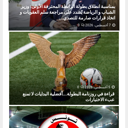
بمناسبة انطلاق بطولة الرابطة المحترفة الأولى: وزير
الشباب و الرياضة يُشدد على مراجعة سلم العقوبات و
اتخاذ قرارات صارمة للتصدي...
7 أغسطس، 2026
0
ب
م
ن
ا
س
ب
ة
ا
ن
ط
5 أغسطس، 2026
0
ل
قراءة في روزنامة البطولة…أفضلية البدايات لا تمنع
ا
عبء الاختبارات
ق
ق
ب
ر
ط
ا
و
ء