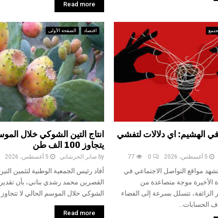
Read more
جتمع
اقتصاد
الصفحة الأولى
في الهشيم: اي دلالات لتفشي
انتاج التين الشوكي خلال الموس
يتجاوز 100 الف طن
5 أغسطس، 2026
0
77
by
صابر الحرشاني
5 أغسطس، 2026
تشهد مواقع التواصل الاجتماعي في
أفاد رئيس الجمعية الوطنية لتثمين التين
ة الأخيرة موجة متصاعدة من
القصرين محمد رشدي بناني، بأن تقديرات
ر الزائفة، تتسلل بسرعة إلى الفضاء
الشوكي خلال الموسم الحالي لا تتجاوز 100 ألف طن،...
اف الحسابات...
Read more