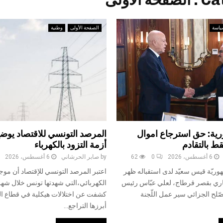
 الأولى
ياسة
الصفحة الأولى
وطنية
ية: حق استرجاع اموال
المرصد التونسي للاقتصاد يوض
ط بالتقادم
أزمة التزود بالكهرباء
6 أغسطس، 2026
0
62
by
صابر الحرشاني
6 أغسطس، 2026
وريّة قيس سعيّد لدى استقباله ظهر
اعتبر المرصد التونسي للإقتصاد أن موجة
 الجاري بقصر قرطاج، لعلي عبّاس رئيس
للصّلح الجزائي سير عمل اللّجنة
كشفت عن اختلالات هيكلية في قطاع ال
أبرزها التراجع...