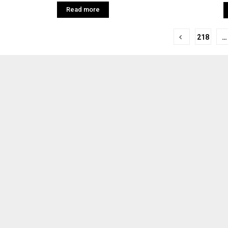
Read more
218
…