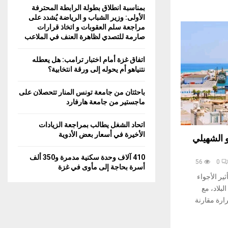
بمناسبة انطلاق بطولة الرابطة المحترفة
الأولى: وزير الشباب و الرياضة يُشدد على
مراجعة سلم العقوبات و اتخاذ قرارات
صارمة للتصدي لظاهرة العنف في الملاعب
اتفاق غزة أمام اختبار ترامب: هل يعطله
نتنياهو أم يحوله إلى ورقة انتخابية؟
باحثتان من جامعة تونس المنار تتحصلان على
ماجستير من جامعة هارفارد
اتحاد الشغل يطالب بمراجعة الزيادات
الأخيرة في أسعار بعض الأدوية
الشهيلي
410 آلاف وحدة سكنية مدمرة و350 ألف
56
0
أسرة بحاجة إلى مأوى في غزة
ليوم الخميس 6 أوت 2026، تأثير الأجواء
بلاد، مع
رة مقارنة