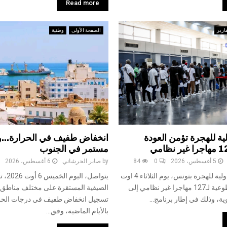
Read more
ارير
الصفحة الأولى
وطنية
ية للهجرة تؤمن العودة
انخفاض طفيف في الحرارة…و 
مستمر في الجنوب
5 أغسطس، 2026
0
84
by
صابر الحرشاني
6 أغسطس، 2026
منت المنظمة الدولية للهجرة بتونس، يوم الثلاثاء 4 اوت
يتواصل، ا
2026، العودة الطوعية لـ127 مهاجرا غير نظامي إلى
الصيفية المستقرة على مختلف مناطق ال
ية، وذلك في إطار برنامج...
تسجيل انخفاض طفيف في درجات الحرا
بالأيام الماضية، وفق...