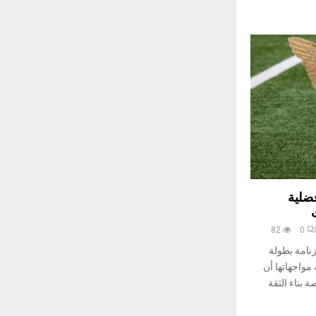
ضلية
82
0
امة بطولة
مواجهاتها أن
 بناء الثقة