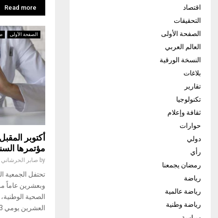
اقتصاد
Read more
التحقيقات
الصفحة الأولى
الصفحة الأولى
ص
العالم العربي
النسخة الورقية
بلاغات
تقارير
تكنولوجيا
ثقافة وإعلام
حوارات
أكتوبر المقبل
دولي
مؤتمرها السن
رأي
by
صابر الحرشاني
رمضان يجمعنا
تحتفل الجمعية ال
رياضة
وبعشرين عاماً م
رياضة عالمية
الصحية الوطنية، 
رياضة وطنية
العشرين يومي 3 و4...
سياسة