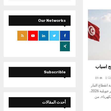
a
S
r
c
E
h
Our Networks
f
A
o
r
R
:
C
H
ح اسباب
Subscrible
89
0
 انقطاع التيار
الكهربائي،التي شهدتها تونس خلال شهر جويلية 2026،
كهرباء، من
أحدث المقالات