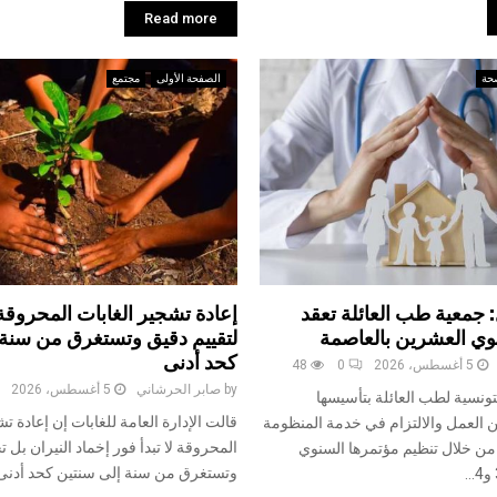
Read more
حة
الصفحة الأولى
مجتمع
: جمعية طب العائلة تعقد
إعادة تشجير الغابات المحروق
وي العشرين بالعاصمة
لتقييم دقيق وتستغرق من سنة 
كحد أدنى
5 أغسطس، 2026
0
48
by
صابر الحرشاني
5 أغسطس، 2026
تونسية لطب العائلة بتأسيسها
قالت الإدارة العامة للغابات إن إعادة ت
ن العمل والالتزام في خدمة المنظومة
المحروقة لا تبدأ فور إخماد النيران بل 
من خلال تنظيم مؤتمرها السنوي
وتستغرق من سنة إلى سنتين كحد أدنى.