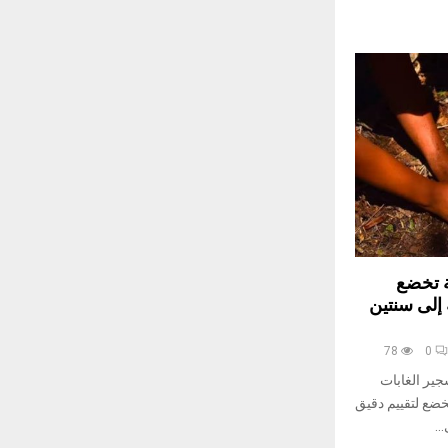
ة تخضع
إلى سنتين
78
0
شجير الغابات
تخضع لتقييم دقيق
..