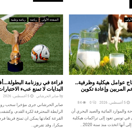
أولى
الصفحة الأولى
رياضة
رياضة وطنية
نتاج عوامل هيكلية وظرفية..
قراءة في روزنامة البطولة…أف
م المربين وإعادة تكوين
البدايات لا تمنع عبء الاختبارات
by
صابر الحرشاني
5 أغسطس، 2026
5 أغسطس، 2026
0
84
صابر الحرشاني جرى مؤخرا سحب روزن
ة والموارد المائية والصيد البحري أن
الرابطة المحترفة لكرة القدم، وكشفت 
ن في تونس تعود إلى تراكمات هيكلية
القرعة كعادتها يمكن ان تمنح فريقا فرصة
أنها اتخذت منذ سنة 2020...
مبكرا، وقد تفرض...