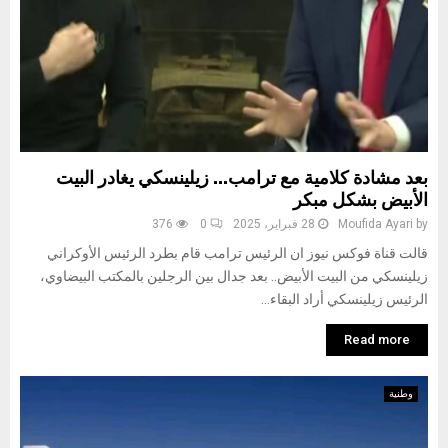
بعد مشادة كلامية مع ترامب… زيلينسكي يغادر البيت
الأبيض بشكل مبكر
by
Moufida Ayari
28 فبراير، 2025
0
376
‏قالت قناة فوكس نيوز ان الرئيس ترامب قام بطرد الرئيس الأوكراني
زيلينسكي من البيت الأبيض.. بعد جدال بين الرجلين بالمكتب البيضاوي،
الرئيس زيلينسكي أراد البقاء...
Read more
وطنية