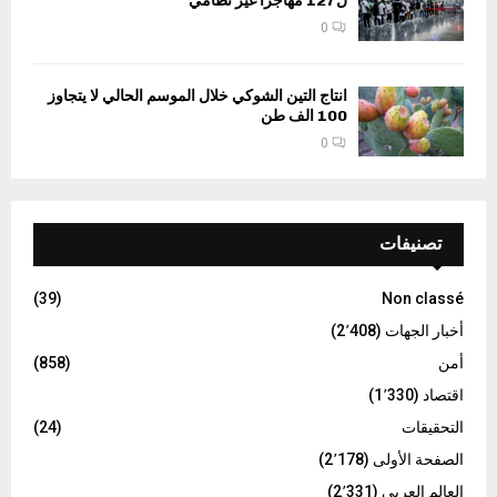
ل127 مهاجرا غير نظامي
0
انتاج التين الشوكي خلال الموسم الحالي لا يتجاوز
100 الف طن
0
تصنيفات
(39)
Non classé
أخبار الجهات
(2٬408)
أمن
(858)
اقتصاد
(1٬330)
التحقيقات
(24)
الصفحة الأولى
(2٬178)
العالم العربي
(2٬331)