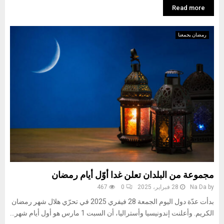
Read more
رمضان يجمعنا
مجموعة من البلدان تعلن غدا أوّل أيام رمضان
by
Na Da
28 فبراير، 2025
0
467
بدأت عدّة دول اليوم الجمعة 28 فيفري 2025 في تحرّي هلال شهر رمضان
الكريم. وأعلنت إندونيسيا وأستراليا، أن السبت 1 مارس هو أول أيام شهر...