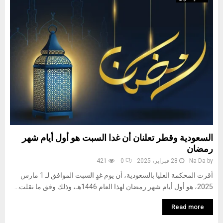
السعودية وقطر تعلنان أن غدا السبت هو أول أيام شهر
رمضان
by
Na Da
28 فبراير، 2025
0
421
أقرت المحكمة العليا بالسعودية، أن يوم غدٍ السبت الموافق لـ 1 مارس
2025، هو أول أيام شهر رمضان لهذا العام 1446هـ، وذلك وفق ما نقلت...
Read more