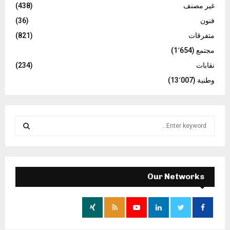
غير مصنف
(438)
فنون
(36)
متفرقات
(821)
مجتمع
(1٬654)
نقابات
(234)
وطنية
(13٬007)
S
e
a
S
r
c
E
h
Our Networks
f
A
o
r
R
:
C