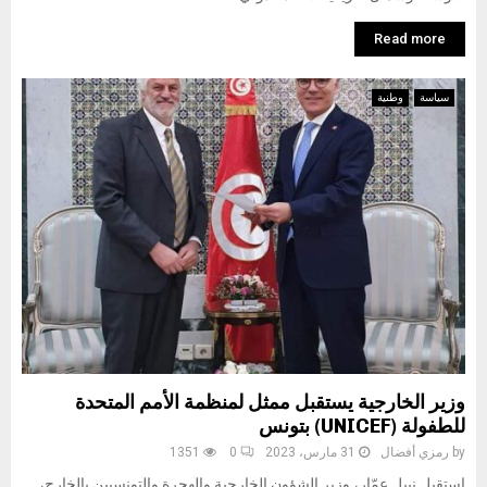
Read more
سياسة
وطنية
وزير الخارجية يستقبل ممثل لمنظمة الأمم المتحدة
للطفولة (UNICEF) بتونس
by
رمزي أفضال
31 مارس، 2023
0
1351
استقبل نبيل عمّار، وزير الشؤون الخارجية والهجرة والتونسيين بالخارج،