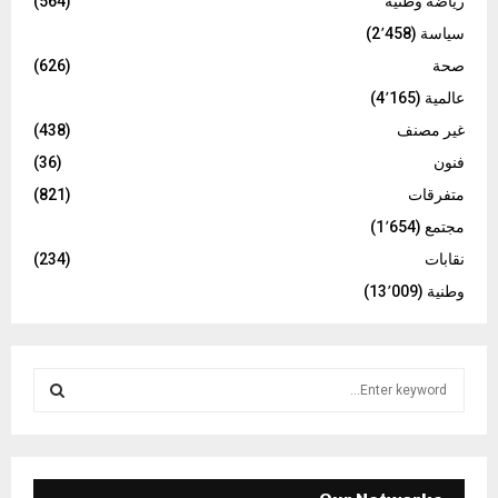
رياضة وطنية
(564)
سياسة
(2٬458)
صحة
(626)
عالمية
(4٬165)
غير مصنف
(438)
فنون
(36)
متفرقات
(821)
مجتمع
(1٬654)
نقابات
(234)
وطنية
(13٬009)
S
e
a
S
r
c
E
h