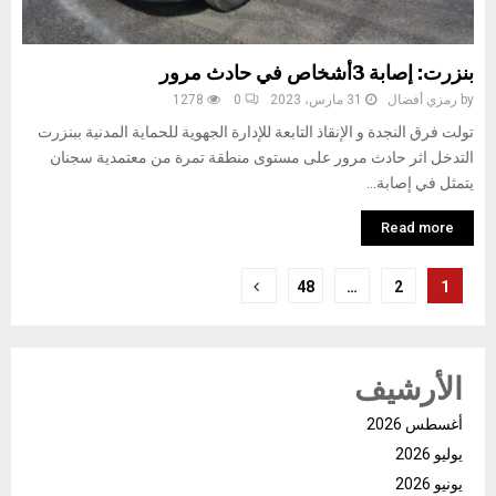
بنزرت: إصابة 3أشخاص في حادث مرور
by
رمزي أفضال
31 مارس، 2023
0
1278
تولت فرق النجدة و الإنقاذ التابعة للإدارة الجهوية للحماية المدنية ببنزرت
التدخل اثر حادث مرور على مستوى منطقة تمرة من معتمدية سجنان
يتمثل في إصابة...
Read more
تعدد
48
…
2
1
صفحات
المقالات
الأرشيف
أغسطس 2026
يوليو 2026
يونيو 2026