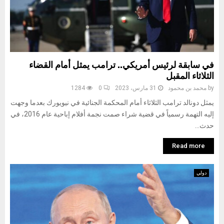
في سابقة لرئيس أمريكي.. ترامب يمثل أمام القضاء
الثلاثاء المقبل
by
محمد بن محمود
31 مارس، 2023
0
1284
يمثل دونالد ترامب الثلاثاء أمام المحكمة الجنائية في نيويورك بعدما وجهت
إليه التهمة رسمياً في قضية شراء صمت نجمة أفلام إباحية عام 2016، في
حدث...
Read more
دولي