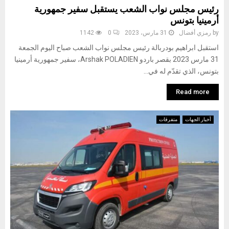
رئيس مجلس نواب الشعب يستقبل سفير جمهورية
أرمينيا بتونس
by
رمزي أفضال
31 مارس، 2023
0
1142
استقبل ابراهيم بودربالة رئيس مجلس نواب الشعب صباح اليوم الجمعة
31 مارس 2023 بقصر باردو Arshak POLADIEN، سفير جمهورية أرمينيا
بتونس، الذي تقدّم له في...
Read more
أخبار الجهات
متفرقات