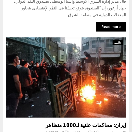
قال مدير إدارة الشرق الأوسط وآسيا الوسطى بصندوق النقد الدولي،
جهاد أزعور، إن “الصندوق يتوقع تحسّنا في النمّو الإقتصادي يتجاوز
المعدلات الدولية في منطقة الشرق...
Read more
عالمية
إيران: محاكمات علنية لـ1000 متظاهر