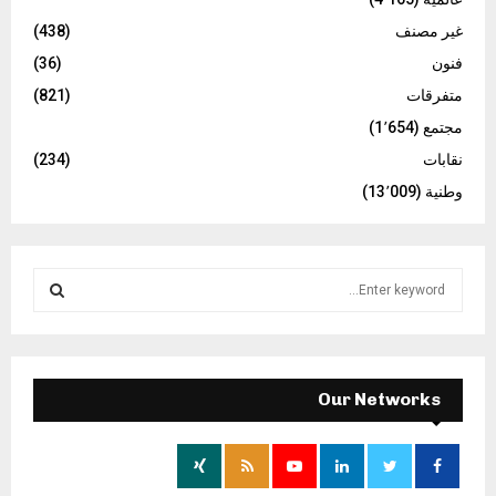
غير مصنف
(438)
فنون
(36)
متفرقات
(821)
مجتمع
(1٬654)
نقابات
(234)
وطنية
(13٬009)
S
e
a
S
r
c
E
h
Our Networks
f
A
o
r
R
: