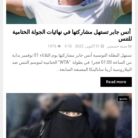
أنس جابر تستهل مشاركتها في نهائيات الجولة الختامية
للتنس
by
سنية خميسي
31 أكتوبر، 2022
0
1076
تستهل البطلة التونسية أنس جابر مشاركتها يوم الثلاثاء 01 نوفمير بداية
من الساعة 01:00 فجرا في بطولة “WTA” الختامية لموسم التنس ضد
البيلاروسية أرينا سابالينكا المصنفة السابعة...
Read more
مجتمع