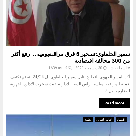
سمير الخلفاوي:تسخير 5 فرق مراقبةيومية … رفع أكثر
من 300 مخالفة اقتصادية
by
سماح باشا
30 ديسمبر، 2023
0
1639
أكد المدير الجهوي للتجارة بنابل سمير الخلفاوي لل 24/24 انه تم تكثيف
حملة المراقبة بمناسبة راس السنة الادارية حيث سخرت الادارة الجهوية
للتجارة بنابل 5...
Read more
اقتصاد
العالم العربي
وطنية