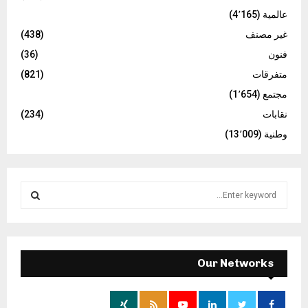
عالمية
(4٬165)
غير مصنف
(438)
فنون
(36)
متفرقات
(821)
مجتمع
(1٬654)
نقابات
(234)
وطنية
(13٬009)
S
e
a
S
r
c
E
h
Our Networks
f
A
o
r
R