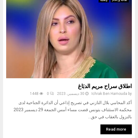
اطلاق سراح مريم الدبَاغ
by
Ichrak Ben Hamouda
30 ديسمبر، 2023
0
1448
أكد المحامي بلال التازني في تصريح إذاعي أن الدائرة الجناحية لدى
محكمة الاستئناف بتونس قضت مساء أمس الجمعة 29 ديسمبر 2023
بالنزول بالعقاب في حق...
Read more