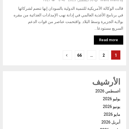
by
Walid Walid
30 ديسمبر، 2023
0
1627
قالت الوكالة الأمريكية للتنمية الدولية بالسودان إنها تنضم لشركائها
في برنامج الأغذية العالمي في إدانة نهب الإمدادات الغذائية من مقره
بولاية الجزيرة وسط البلاد. واقتحمت عناصر من قوات الدعم
السريع مستودعا...
Read more
تعدد
66
…
2
1
صفحات
المقالات
الأرشيف
أغسطس 2026
يوليو 2026
يونيو 2026
مايو 2026
أبريل 2026