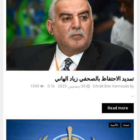
تمديد الاحتفاظ بالصحفي زياد الهاني
by
Ichrak Ben Hamouda
30 ديسمبر، 2023
0
1590
...
Read more
صحة
عالمية