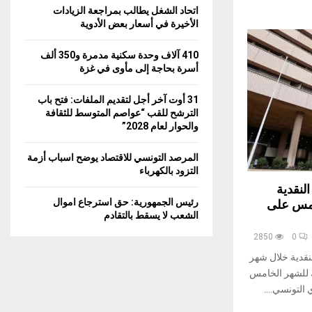
اتحاد الشغل يطالب بمراجعة الزيادات
الأخيرة في أسعار بعض الأدوية
410 آلاف وحدة سكنية مدمرة و350 ألف
أسرة بحاجة إلى مأوى في غزة
31 أوت آخر أجل لتقديم الملفات: فتح باب
الترشح للقب “عواصم المتوسط للثقافة
والحوار لعام 2028”
المرصد التونسي للاقتصاد يوضح اسباب أزمة
التزود بالكهرباء
لنقدية
رئيس الجمهورية: حق استرجاع اموال
ر الخامس على
الشعب لا يسقط بالتقادم
2850
0
نقدية خلال شهر
 بالمائة وذلك للشهر الخامس
التونسي....