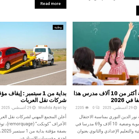
Read more
وطنية
تسوية وضعية أكثر من 10 آلاف مدرس هذا
بداية من 1 سبتمبر : إيقا
شركات نقل العربات
29 أغسطس، 2025
0
2205
by
Moufida Ayari
29 أغسطس، 2025
 نور الدين النوري بمناسبة الاحتفال
أعلن المجمع المهني لشركات نقل العر
بيوم العلم عن تسوية وضعية 10 آلاف و69 مدرسا في
الأعراف “كونك
ية والتعليم الإعدادي والثانوي بعنوان
بصف
إحدى مؤسسات الإسناد عن...