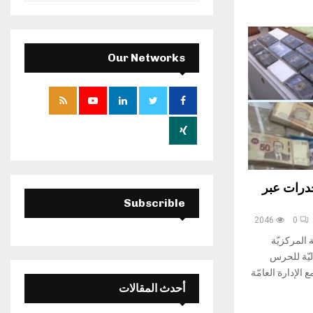
a
S
r
c
E
h
Our Networks
f
A
o
r
R
:
C
H
خدرات عبر
Subscrible
2046
0
 المركزيّة
ليّة للحرس
الإدارة العامّة
أحدث المقالات