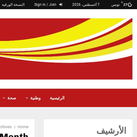
C
تونس
7 أغسطس، 2026
Sign in / Join
النسخة الورقية
27
الرئيسية
وطنية
صحة
Home
ly Archives
الأرشيف