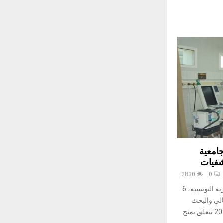
جامعية
2830
0
صدرت، اليوم، بالرائد الرسمي للجمهورية التونسية، 6
الي والبحث
العلمي والصحة مؤرخة في 27 أوت 2025 تتعلق بمنح