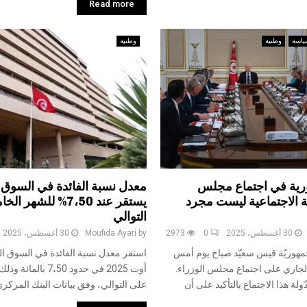
Read more
ياسة
وطنية
وطنية
رية في اجتماع مجلس
معدل نسبة الفائدة في السوق ا
لة الاجتماعية ليست مجرد
يستقر عند 7،50% للشه
التوالي
30 أغسطس، 2025
0
2973
by
Moufida Ayari
30 أغسطس، 2025
هوريّة قيس سعيّد صباح يوم أمس
استقر معدل نسبة الفائدة في السوق ال
29 أوت الجاري على اجتماع مجلس الوزراء.
أوت 2025 في حدود 7،50
لة هذا الاجتماع بالتأكيد على أن
على التوالي، وفق بيانات البنك المركزي 