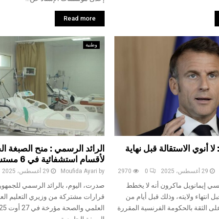
Read more
وطنية
ا أنوي الاستقالة قبل نهاية
الرائد الرسمي : منح الصبغة ال
لأقسام استشفائية في 6 مستشفيات
29 أغسطس، 2025
0
2970
by
Moufida Ayari
29 أغسطس، 2025
سي إيمانويل ماكرون أنه لا يخطط
بل انتهاء ولايته، وذلك قبل أيام من
قرارات مشتركة من وزيري التعليم الع
ى الثقة بالحكومة الفرنسية المقررة