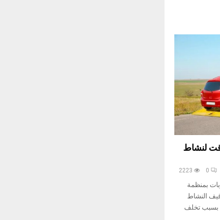
ف مؤقت لنشاط
2223
0
بات بمنظمة
ت” (remorquage)، توقيف النشاط
ة مؤقتة بداية من 1 سبتمبر 2025، بسبب تخلف