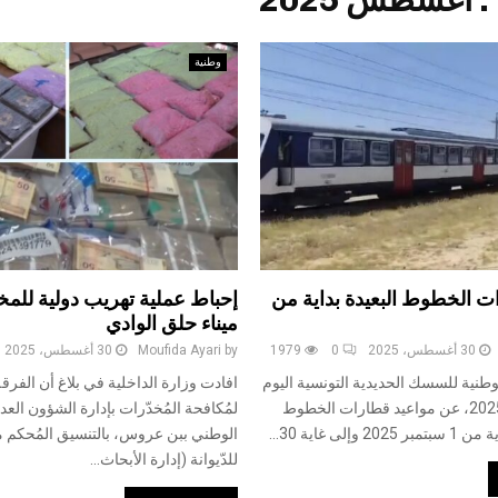
وطنية
ت الخطوط البعيدة بداية من
إحباط عملية تهريب دولية للم
ميناء حلق الوادي
30 أغسطس، 2025
0
1979
by
Moufida Ayari
30 أغسطس، 2025
طنية للسسك الحديدية التونسية اليوم
افادت وزارة الداخلية في بلاغ أن الفرقة
السبت 30 أوت 2025، عن مواعيد قطارات الخطوط
لمُكافحة المُخدّرات بإدارة الشؤون العد
إلى غاية 30...
الوطني ببن عروس، بالتنسيق المُحكم مع 
للدّيوانة (إدارة الأبحاث...