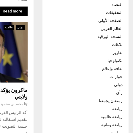
اقتصاد
Read more
التحقيقات
الصفحة الأولى
دولي
عالمية
العالم العربي
النسخة الورقية
بلاغات
تقارير
تكنولوجيا
ثقافة وإعلام
حوارات
دولي
ماكرون يؤكد: ل
رأي
ولايتي
رمضان يجمعنا
by
محمد بن محمود
رياضة
أكد الرئيس الفرن
رياضة عالمية
لتقديم استقالته ق
رياضة وطنية
جلسة التصويت عل
سياسة