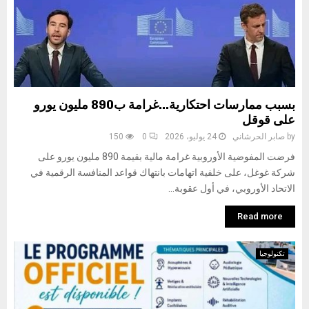
بسبب ممارسات احتكارية…غرامة ب890 مليون يورو
على قوقل
by
صابر الحرشاني
24 يوليو، 2026
0
150
فرضت المفوضية الأوروبية غرامة مالية بقيمة 890 مليون يورو على
شركة غوغل، على خلفية اتهامات بانتهاك قواعد المنافسة الرقمية في
الاتحاد الأوروبي، في أول عقوبة...
Read more
تكنولوجيا