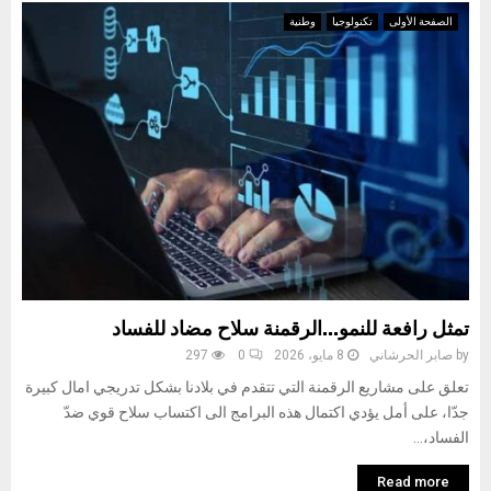
الصفحة الأولى
تكنولوجيا
وطنية
تمثل رافعة للنمو…الرقمنة سلاح مضاد للفساد
by
صابر الحرشاني
8 مايو، 2026
0
297
تعلق على مشاريع الرقمنة التي تتقدم في بلادنا بشكل تدريجي امال كبيرة
جدّا، على أمل يؤدي اكتمال هذه البرامج الى اكتساب سلاح قوي ضدّ
الفساد،...
Read more