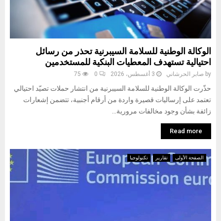
الوكالة الوطنية للسلامة السيبرنية تحذر من رسائل
احتيالية تستهدف المعطيات البنكية للمستخدمين
by
صابر الحرشاني
3 أغسطس، 2026
0
75
حذّرت الوكالة الوطنية للسلامة السيبرنية من انتشار حملات تصيّد احتيالي
تعتمد على إرساليات قصيرة واردة من أرقام أجنبية، تتضمن إشعارات
زائفة بشأن وجود مخالفات مرورية...
Read more
الصفحة الأولى
تقارير
تكنولوجيا