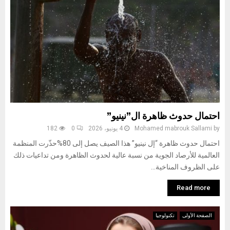
احتمال حدوث ظاهرة ال”نينيو”
by
Mohamed mabrouk Sallami
4 يونيو، 2026
0
182
احتمال حدوث ظاهرة “إل نينيو” هذا الصيف يصل إلى 80%حذّرت المنظمة
العالمية للأرصاد الجوية من نسبة عالية لحدوث الظاهرة ومن تداعيات ذلك
على الظروف المناخية...
Read more
الصفحة الأولى
تكنولوجيا