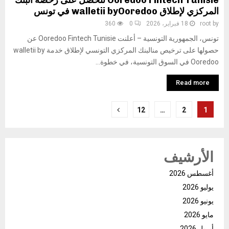
Ooredoo Fintech Tunisie تتحصل على رخصة البنك
المركزي لإطلاق walletii byOoredoo في تونس
by
root
18 فبراير، 2026
0
360
تونس، الجمهورية التونسية – أعلنت Ooredoo Fintech Tunisie عن
حصولها على ترخيص منالبنك المركزي التونسي لإطلاق خدمة walletii by
Ooredoo في السوق التونسية، في خطوة...
Read more
تعدد
12
…
2
1
صفحات
المقالات
الأرشيف
أغسطس 2026
يوليو 2026
يونيو 2026
مايو 2026
أبريل 2026