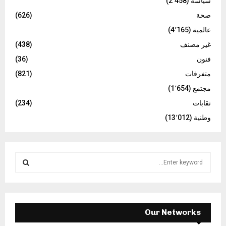
سياسة
(2٬458)
صحة
(626)
عالمية
(4٬165)
غير مصنف
(438)
فنون
(36)
متفرقات
(821)
مجتمع
(1٬654)
نقابات
(234)
وطنية
(13٬012)
S
e
a
S
r
c
E
h
Our Networks
f
A