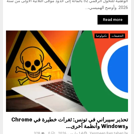
الوطنية للتحول الرقمي 52 بالمائة إلى حدود موفى الثلاثية الأولى من سنة
2026. وأوضح الهميسي،...
Read more
التحقيقات
تكنولوجيا
تحذير سيبراني في تونس: ثغرات خطيرة في Chrome
وWindows وأنظمة أخرى…
by
Yesmeen Ben taheri
14 مارس، 2026
0
328