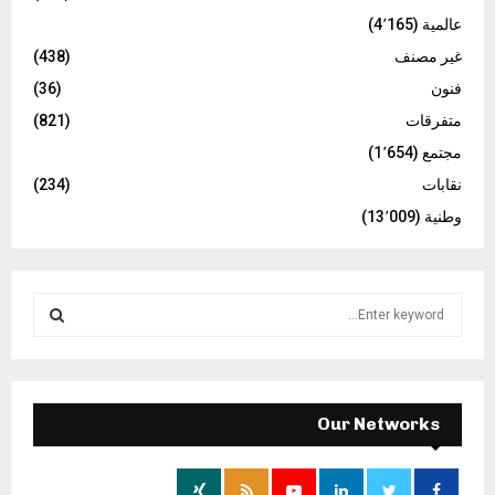
عالمية
(4٬165)
غير مصنف
(438)
فنون
(36)
متفرقات
(821)
مجتمع
(1٬654)
نقابات
(234)
وطنية
(13٬009)
S
e
a
S
r
c
E
h
Our Networks
f
A
o
r
R