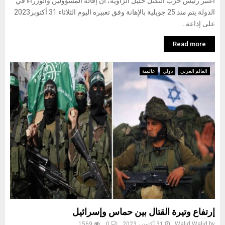
اعتبر رئيس حزب التكتل خليل الزاوية، أن إقالة المسؤولين والوزراء في
الدولة يتم منذ 25 جويلية بالإهانة وفق تعبيره اليوم الثلاثاء 31 أكتوبر2023
على إذاعة...
Read more
العالم العربي
دولي
عالمية
إرتفاع وتيرة القتال بين حماس وإسرائيل
by
Walid Walid
31 أكتوبر، 2023
0
1569