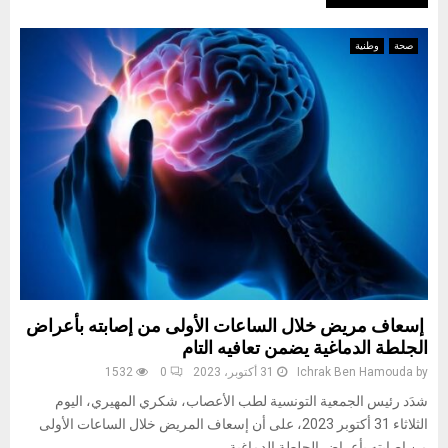
صحة
وطنية
إسعاف مريض خلال الساعات الأولى من إصابته بأعراض
الجلطة الدماغية يضمن تعافيه التام
by
Ichrak Ben Hamouda
31 أكتوبر، 2023
0
1532
شدَد رئيس الجمعية التونسية لطب الأعصاب، شكري المهيري، اليوم
الثلاثاء 31 أكتوبر 2023، على أن إسعاف المريض خلال الساعات الأولى
من إصابته بأعراض الجلطة الدماغية...