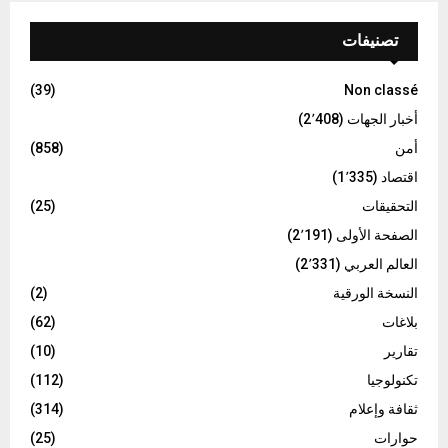
تصنيفات
(39)
Non classé
أخبار الجهات
(2٬408)
أمن
(858)
اقتصاد
(1٬335)
التحقيقات
(25)
الصفحة الأولى
(2٬191)
العالم العربي
(2٬331)
النسخة الورقية
(2)
بلاغات
(62)
تقارير
(10)
تكنولوجيا
(112)
ثقافة وإعلام
(314)
حوارات
(25)