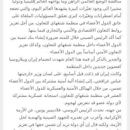
مناقشة الوضع العالمي الراهن وما يواجهه العالم إقليمياً ودولياً.
مشيرا الى وجود تغيّرات كبيرة يشهدها العالم اليوم، والتي تضعه
أمام اضطرابات وتغيّرات كبرى تعمّق المسؤوليات الملقاة على
عاتق الدول الأعضاء في منظمة شنغهاي للتعاون، من أجل تعزيز
روابط التعاون الاقتصادي والأمني والتجاري فيما بينها.
كما أكد الرئيس الصيني خلال كلمته ضرورة إنشاء بنك تنمية بين
الدول الأعضاء داخل منظمة شنغهاي للتعاون، وكذلك تعزيز
التعاون الأمني أساساً بين الدول الأعضاء .
والجدير بالذكر أن قمة هذا العام شهدت انضمام إيران وبيلاروسيا
كعضوين جديدين داخل المنظمة.
وكانت إيران قد دَعَت قبل أسابيع، على لسان وزير خارجيتها
عباس عراقجي، إلى إنشاء آلية أمنية مشتركة بين الدول الأعضاء
تضمن، من خلال الهياكل الأمنية والعسكرية للدول الأعضاء
العشر في منظمة شنغهاي للتعاون، استجابة عسكرية مشتركة
لأي دولة عضو قد تتعرض لهجوم.
من جهته، تحدث الرئيس الروسي، فلاديمير بوتين، عن الأزمة
الأوكرانية، وأعرب عن تقديره للجهود الصينية والهندية لحل
الأزمة، ولكنه قال إن أي دولة تريد أن تضمن حقها في تعزيز