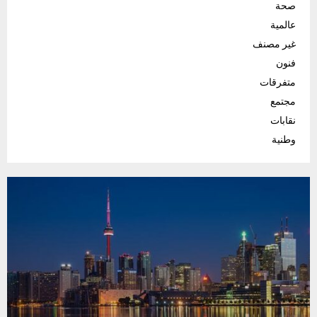
صحة
عالمية
غير مصنف
فنون
متفرقات
مجتمع
نقابات
وطنية