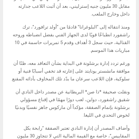
مقابل 30 مليون جنيه إسترليني، بعد أن أثبت اللاعب جدارته
داخل وخارج الملعب.
ومنذ انتقاله إلى “البلوغرانا” قادمًا من “أولد ترافورد”، ترك
راشفورد انطباعًا قويًا لدى الجهاز الفني بفضل انضباطه وروحه
القتالية، حيث سجل 3 أهداف وقدم 5 تمريرات حاسمة في 10
مباريات هذا الموسم.
ورغم تردد إدارة برشلونة في البداية بشأن التعاقد معه، ظنًا أن
موافقة مانشستر يونايتد على إعارته قد تخفي أسبابًا فنية أو
سلوكية، فإن اللاعب سرعان ما بدّد تلك المخاوف بأدائه المقنع.
ونقلت صحيفة *ذا صن* البريطانية عن مصدر داخل النادي أن
شقيق راشفورد، دواين، لعب دورًا مهمًا في إقناع مسؤولي
برشلونة بإتمام الصفقة، مؤكداً أن ماركوس جاهز نفسيًا وبدنيًا
لخوض التحدي في الليغا.
وأضاف المصدر أن إدارة النادي تعتبر الصفقة “رابحة بكل
المقاييس”، خاصة مع القيمة المالية التي لا تتجاوز 30 مليون