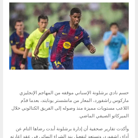
حسم نادي برشلونة الإسباني موقفه من المهاجم الإنجليزي
ماركوس راشفورد، المعار من مانشستر يونايتد، بعدما قدّم
اللاعب مستويات مميزة منذ وصوله إلى الفريق الكتالوني خلال
الميركاتو الصيفي الماضي.
وأكدت تقارير صحفية أن إدارة برشلونة أبدت رضاها التام عن
أداء راشفورد، وتستعد لتفعيل بند الشراء النهائي في عقد إعارته