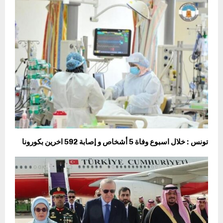
تونس : خلال اسبوع وفاة 5 أشخاص و إصابة 592 اخرين بكورونا