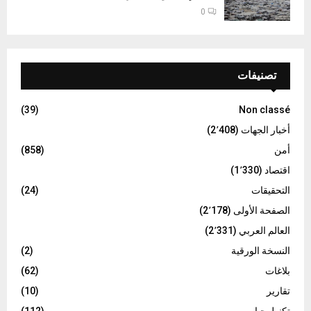
0
تصنيفات
(39)
Non classé
أخبار الجهات
(2٬408)
أمن
(858)
اقتصاد
(1٬330)
التحقيقات
(24)
الصفحة الأولى
(2٬178)
العالم العربي
(2٬331)
النسخة الورقية
(2)
بلاغات
(62)
تقارير
(10)
تكنولوجيا
(112)