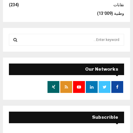
نقابات
(234)
وطنية
(13٬009)
S
e
a
S
r
c
E
h
Our Networks
f
A
o
r
R
:
C
H
Subscrible