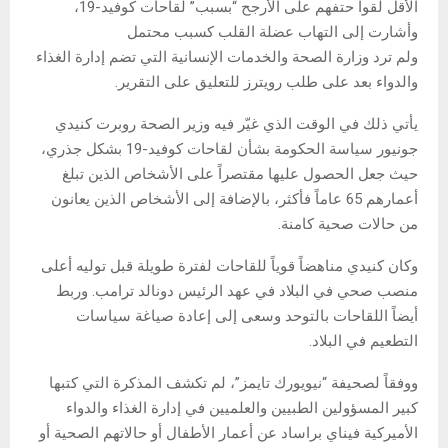
الأقل لقوا حتفهم على الأرجح “بسبب” لقاحات كوفيد-19،
وأشارت إلى التهاب عضلة القلب كسبب محتمل
ولم ترد وزارة الصحة والخدمات الإنسانية التي تضم إدارة الغذاء
والدواء بعد على طلب رويترز للتعليق على التقرير.
يأتي ذلك في الوقت الذي غيّر فيه وزير الصحة روبرت كنيدي
جونيور سياسة الحكومة بشأن لقاحات كوفيد-19 بشكل جذري،
حيث جعل الحصول عليها مقتصراً على الأشخاص الذين تبلغ
أعمارهم 65 عاماً فأكثر، بالإضافة إلى الأشخاص الذين يعانون
من حالات صحية كامنة.
وكان كنيدي مناهضاً قوياً للقاحات لفترة طويلة قبل توليه أعلى
منصب صحي في البلاد في عهد الرئيس دونالد ترامب. وربط
أيضاً اللقاحات بالتوحد وسعى إلى إعادة صياغة سياسات
التطعيم في البلاد.
ووفقاً لصحيفة “نيويورك تايمز”، لم تكشف المذكرة التي كتبها
كبير المسؤولين الطبيين والعلميين في إدارة الغذاء والدواء
الأميركية فيناي براساد عن أعمار الأطفال أو حالاتهم الصحية أو