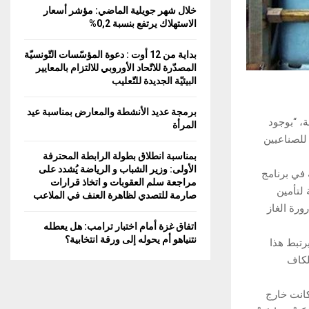
خلال شهر جويلية الماضي: مؤشر أسعار
الاستهلاك يرتفع بنسبة 0,2%
بداية من 12 أوت : دعوة المؤسّسات التّونسيّة
المصدّرة للاتّحاد الأوروبي للالتزام بالمعايير
البيئيّة الجديدة للتّعليب
برمجة عديد الأنشطة والمعارض بمناسبة عيد
عة، “بوجود
المرأة
ورة غاز جديدة ذات سعة 14 كلغ موجّهة للصناعيين
بمناسبة انطلاق بطولة الرابطة المحترفة
الأولى: وزير الشباب و الرياضة يُشدد على
ة في برنامج
مراجعة سلم العقوبات و اتخاذ قرارات
 لتأمين
صارمة للتصدي لظاهرة العنف في الملاعب
ورة الغاز
اتفاق غزة أمام اختبار ترامب: هل يعطله
نتنياهو أم يحوله إلى ورقة انتخابية؟
190 ألف قارورة غاز، ويرتبط هذا
لكاف
كانت خارج