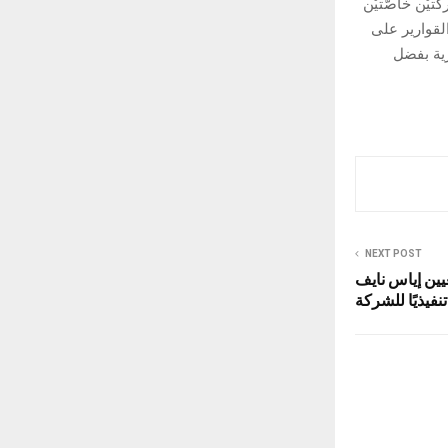
يْن خاصّتيْن
القوارير على
زية بفضل
NEXT POST
ن تعيين إياس نايف
فيذيًا للشركة