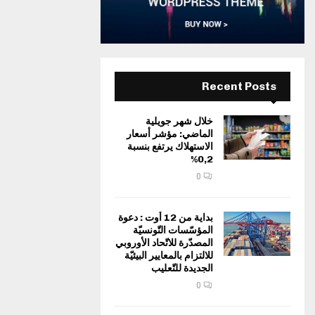
Recent Posts
خلال شهر جويلية
الماضي: مؤشر أسعار
الاستهلاك يرتفع بنسبة
0,2%
0
بداية من 12 أوت : دعوة
المؤسّسات التّونسيّة
المصدّرة للاتّحاد الأوروبي
للالتزام بالمعايير البيئيّة
الجديدة للتّعليب
0