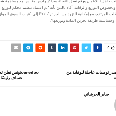
نب جاهزية الأعوان ورفع نسق التعبئة بمراكز رادس وقابس مع مساهمة شركت
بخصوص التوزيع والرقابة، أفاد بالتين بأنه “تم اعتماد تنظيم محكم لتوزيع 
ب المرتفع، مع إمكانية التزود من الجزائر”، لافتًا إلى “غياب السوق الموا
 وحساسية طريقة تخزين المادة وتوزيعها”.
0
در توصيات عاجلة للوقاية من
ooredooتونس تعل
ة
عساف رئيسًا تن
صابر الحرشاني