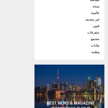
صحة
عالمية
غير مصنف
فنون
متفرقات
مجتمع
نقابات
وطنية