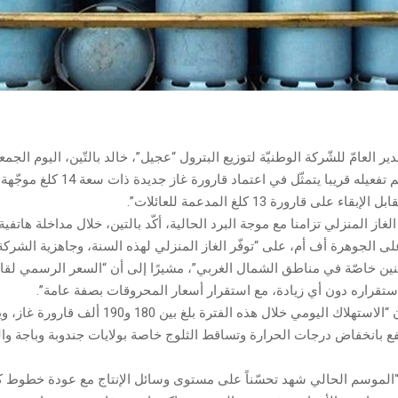
ُدير العامّ للشّركة الوطنيّة لتوزيع البترول “عجيل”، خالد بالتّين، اليوم الجم
إجراء جديد سيتم تفعيله قريبا يتمثّل في اعتماد قار
 على قارورة 13 كلغ المدعمة للعائلات”.
غاز المنزلي تزامنا مع موجة البرد الحالية، أكّد بالتين، خلال مداخلة هاتفي
لى الجوهرة أف أم، على “توفّر الغاز المنزلي لهذه السنة، وجاهزية الشركة
ين خاصّة في مناطق الشمال الغربي”، مشيرًا إلى أن “السعر الرسمي لقار
تقراره دون أي زيادة، مع استقرار أسعار المحروقات بصفة عامة”.
وأوضح بالتّين أن “الاستهلاك اليومي خلال هذه الفترة بلغ بين 180 و
ع بانخفاض درجات الحرارة وتساقط الثلوج خاصة بولايات جندوبة وباجة وا
أن “الموسم الحالي شهد تحسّناً على مستوى وسائل الإنتاج مع عودة خطوط 