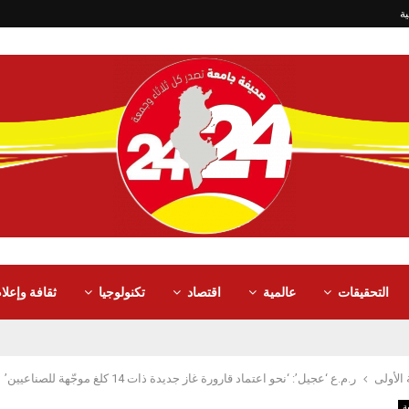
ة
التحقيقات
عالمية
اقتصاد
تكنولوجيا
ثقافة وإعلا
الأولى
ر.م.ع ‘عجيل’: ‘نحو اعتماد قارورة غاز جديدة ذات 14 كلغ موجّهة للصناعيين’
ة