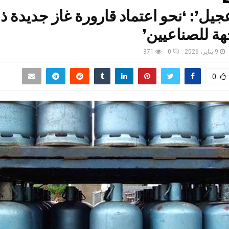
هة للصناعيين’
9 يناير، 2026
0
371
0