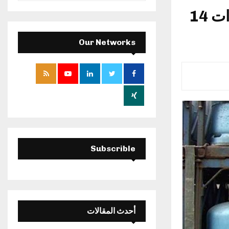
a
ر.م.ع ‘عجيل’: ‘نحو اعتماد قارورة غاز جديدة ذات 14
S
r
c
E
h
Our Networks
f
A
o
r
R
:
C
H
Subscrible
أحدث المقالات