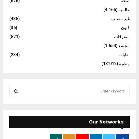
صحة
(626)
عالمية
(4٬165)
غير مصنف
(438)
فنون
(36)
متفرقات
(821)
مجتمع
(1٬654)
نقابات
(234)
وطنية
(13٬012)
S
e
a
S
r
c
E
h
Our Networks
f
A
o