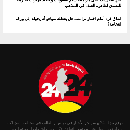
الرياضة يُشدد على مراجعة سلم العقوبات و اتخاذ قرارات صارمة
للتصدي لظاهرة العنف في الملاعب
اتفاق غزة أمام اختبار ترامب: هل يعطله نتنياهو أم يحوله إلى ورقة
انتخابية؟
موقع مجلة 24 يهتم ياخر الأخبار في تونس و العالم، في مختلف المجالات.
سواء في السياسة، المجتمع، الثقافة، تكنولوجيا، إقتصاد، الصحة، الجمال