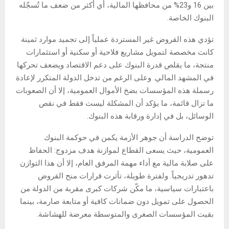
بين 16 و23% من محافظها المالية، أي أكثر من ضعف ما تُسجّله
البنوك الخاصة.
تؤدي هذه القروض غير المستردة عملياً إلى تجميد موارد ثمينة
كانت مخصصة لتمويل مشاريع فلاحية أو سكنية أو استثمارات
منتجة، ما يقلص قدرة البنوك على دعم الاقتصاد ويضعف تحركها
في المشهد المالي. وعلى الرغم من تدخل الدولة المتكرر لإعادة
رسملة هذه المؤسسات بضخ الأموال العمومية، إلا أن الصعوبات
ما تزال قائمة، ما يؤكد أن المشكلة ليست فقط في نقص
الوسائل، بل في إدارة ورقابة هذه البنوك.
توضح الدراسة أن جوهر الأزمة يكمن في حوكمة البنوك
العمومية، حيث يسعى القطاع لموازنة هدف مزدوج: الحفاظ
على صلابة مالية مع أداء مهمة المرفق العام، إلا أن هذا التوازن
تدهور تدريجياً. ولفترة طويلة، تأثرت قرارات منح القروض
باعتبارات سياسية، ما مكّن شركات كبرى مقربة من الدولة من
الحصول على تمويل دون ضمانات كافية أو متابعة صارمة، بينما
بقيت المؤسسات الصغرى والمتوسطة معرضة للهشاشة.