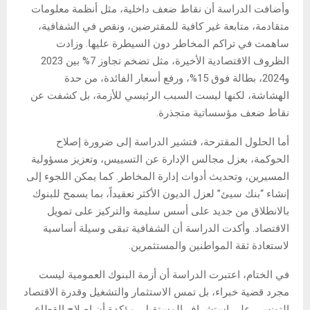
وأضافت الدراسة أن نقاط ضعف داخلية، مثل أنظمة معلومات
متقادمة، متابعة غير كافية للمقترضين، ونقص في الشفافية،
ساهمت في تراكم المخاطر دون السيطرة عليها. وزادت
الظروف الاقتصادية الأخيرة، مثل تضخم تجاوز 7% بين 2023
و2024، بطالة فوق 15%، ورفع أسعار الفائدة، من حدة
الهشاشة، لكنها ليست السبب الرئيسي للأزمة، بل كشفت عن
نقاط ضعف مؤسساتية متجذرة.
أما الحلول المقترحة، فتشير الدراسة إلى ضرورة إصلاح
الحوكمة، بعزل مجالس الإدارة عن التسييس، وتعزيز مسؤولية
المسيرين، وتحديث أدوات إدارة المخاطر. كما يمكن اللجوء إلى
إنشاء “بنك سيئ” لعزل الديون الأكثر تعقيداً، بما يسمح للبنوك
بالانطلاق من جديد على أسس سليمة والتركيز على تمويل
الاقتصاد. وأكدت الدراسة أن الشفافية تبقى وسيلة أساسية
لاستعادة ثقة المواطنين والمستثمرين.
في الختام، اعتبرت الدراسة أن أزمة البنوك العمومية ليست
مجرد قضية خبراء، بل تمس الاستثمار والتشغيل وقدرة الاقتصاد
التونسي على استشراف المستقبل، مؤكدة أن إصلاح القطاع