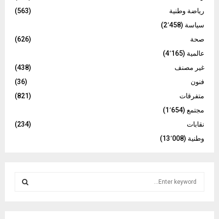
رياضة وطنية
(563)
سياسة
(2٬458)
صحة
(626)
عالمية
(4٬165)
غير مصنف
(438)
فنون
(36)
متفرقات
(821)
مجتمع
(1٬654)
نقابات
(234)
وطنية
(13٬008)
S
e
a
S
r
c