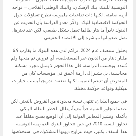
التونسية للبنك، بنك الإسكان، والبنك الوطني الفلاحي — تواجه
أزمة صامتة، لكنها ذات تداعيات ملموسة تطرح تساؤلات حول
الحوكمة الاقتصادية للبلاد. وذكّر معدو الدراسة بأن الحديث عن
البنوك نادراً ما يثار طالما تعمل بشكل طبيعي، لكن عند تعثرها،
تصل صعوباتها مباشرة إلى الاقتصاد الحقيقي.
بحلول منتصف عام 2024، تراكم لدى هذه البنوك ما يقارب 6.9
مليار دينار من الديون غير المستخلصة، أي قروض تم منحها ولم
تُسدد. وبحسب الدراسة، فإن هذا الحجم لا يمثل مجرد مشكلة
محاسبية، بل يشير إلى أزمة أعمق في مؤسسات كان من
المفترض أن تدعم التنمية، لكنها ضعفت تدريجياً بسبب خيارات
هيكلية وقواعد حوكمة مختلة.
في جميع البلدان، تنتهي نسبة محدودة من القروض بالتعثر، لكن
عندما تتجاوز النسبة حداً معيناً، يطال الخطر النظام البنكي
بأكمله. وتشير المعايير الدولية إلى أن الوضع يصبح مقلقاً عند
تجاوز النسبة 10%، في حين تتجاوز البنوك العمومية التونسية
هذا السقف بكثير، حيث تتراوح ديونها المشكوك في استخلاصها