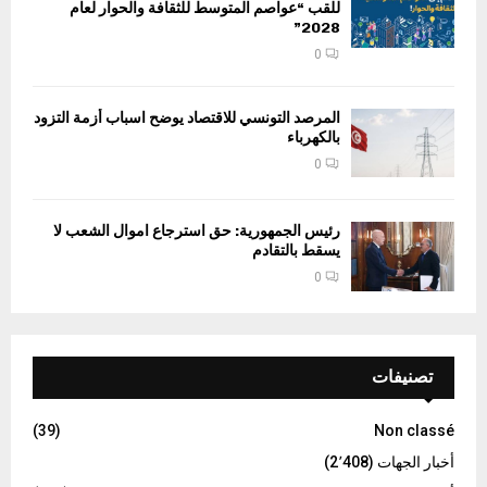
للقب “عواصم المتوسط للثقافة والحوار لعام
2028”
0
المرصد التونسي للاقتصاد يوضح اسباب أزمة التزود
بالكهرباء
0
رئيس الجمهورية: حق استرجاع اموال الشعب لا
يسقط بالتقادم
0
تصنيفات
(39)
Non classé
أخبار الجهات
(2٬408)