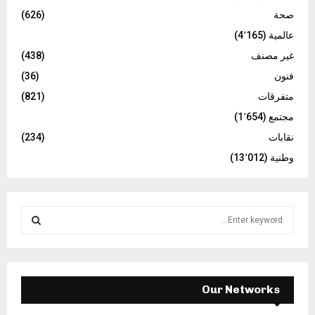
صحة
(626)
عالمية
(4٬165)
غير مصنف
(438)
فنون
(36)
متفرقات
(821)
مجتمع
(1٬654)
نقابات
(234)
وطنية
(13٬012)
S
e
a
S
r
c
E
h
Our Networks
f
A