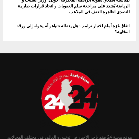
بمناسبة انطلاق بطولة الرابطة المحترفة الأولى: وزير الشباب و
الرياضة يُشدد على مراجعة سلم العقوبات و اتخاذ قرارات صارمة
للتصدي لظاهرة العنف في الملاعب
اتفاق غزة أمام اختبار ترامب: هل يعطله نتنياهو أم يحوله إلى ورقة
انتخابية؟
موقع مجلة 24 يهتم ياخر الأخبار في تونس و العالم، في مختلف المجالات.