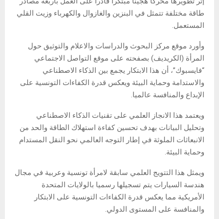
إثر تطويرها محركا هجينا مبتكرا قادرا على العمل بأربعة مصادر
طاقة مختلفة تتمثل في البنزين والغازوال والكهرباء وزيت القلي
المستعمل.
وأورد موقع مركز البحوث والدراسات والاعلام والتوثيق حول
المرأة (الكريديف) بصفحته على موقع التواصل الاجتماعي
“فايسبوك”، أن هذا الابتكار يجمع بين الذكاء الاصطناعي
والاستدامة وحماية البيئة ويعكس قدرة الكفاءات التونسية على
الإبداع والمنافسة عالميا.
ويعتمد هذا الانجاز العلمي على تقنيات الذكاء الاصطناعي
وتحليل البيانات بهدف تحسين كفاءة استهلاك الطاقة والحد من
الانبعاثات الملوثة في إطار التوجه العالمي نحو النقل المستدام
وحماية البيئة.
ويمثل هذا التتويج العلمي سابقة لامرأة تونسية وعربية في مجال
هندسة السيارات يتم تسجيلها رسميا بالولايات المتحدة
الأمريكية مما يعكس قدرة الكفاءات التونسية على الابتكار
والمنافسة على المستوى الدولي.