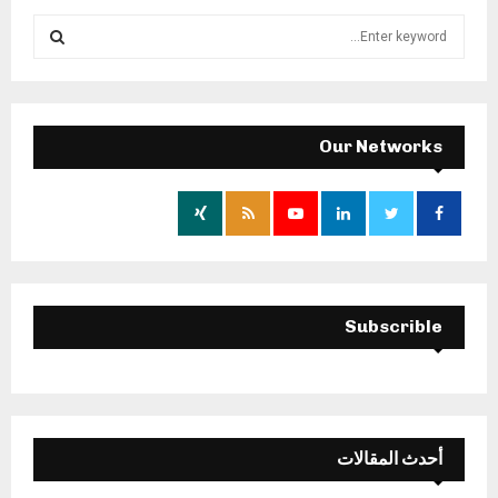
S
e
a
S
r
c
E
h
Our Networks
f
A
o
r
R
:
C
H
Subscrible
أحدث المقالات