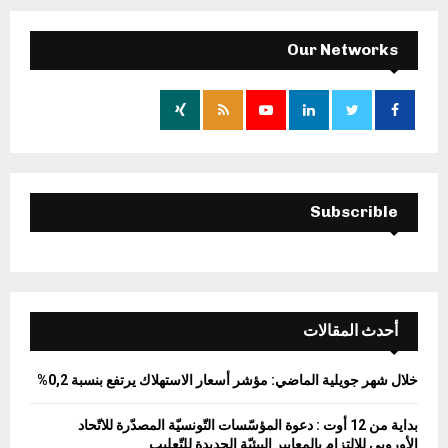
r
c
E
h
Our Networks
f
A
o
r
R
:
C
H
Subscrible
أحدث المقالات
خلال شهر جويلية الماضي: مؤشر أسعار الاستهلاك يرتفع بنسبة 0,2%
بداية من 12 أوت : دعوة المؤسّسات التّونسيّة المصدّرة للاتّحاد
الأوروبي للالتزام بالمعايير البيئيّة الجديدة للتّعليب