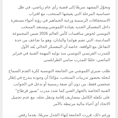
وتحوّل المشهد سريعًا إلى قضية رأي عام رياضي، في ظل
حساسية المرحلة التي يعيشها المنتخب، مع اقتراب
الاستحقاقات الرسمية ورغبة الجماهير في رؤية أجواء مستقرة
داخل المعسكر الجديد بقيادة اللموشي.ويستعد المنتخب
التونسي لخوض منافسات كأس العالم 2026 ضمن المجموعة
السادسة، التي تضم هولندا واليابان، وهو ما ضاعف من حدة
التفاعل مع الواقعة، خاصة أن المعسكر الحالي يُعد الأول
للمدرب الفرنسي التونسي منذ توليه المهمة الفنية في فبراير
الماضي، خلفًا للمدرب سامي الطرابلسي.
طلب صبري اللموشي من الجامعة التونسية لكرة القدم السماح
لنجله بحضور تدريبات المنتخب، مؤكدًا أن وجوده يندرج في إطار
شخصي فقط، من دون أي صفة رسمية أو تدخل في الجوانب
الفنية الخاصة بالجهاز الفني.كما شدد مدرب “نسور قرطاج”
على تكفله الكامل بمصاريف إقامة وتنقل نجله، مع عدم تحميل
الاتحاد أي أعباء مالية مرتبطة بالأمر.
ورغم ذلك، قررت الجامعة إنهاء الجدل سريعًا، بعدما رفض