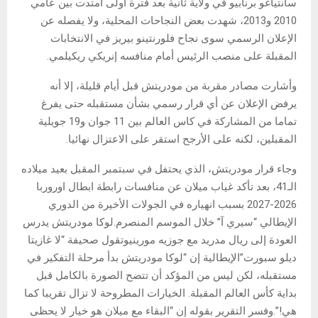
سانتياغو برنابيو في ولاية ثانية بعد فترة أولى امتدت بين عامي
2010 و2013، شهدت بعض النجاحات المحلية، ولا يفصله عن
الإعلان الرسمي سوى نجاح فلورنتينو بيريز في الانتخابات
المقبلة على منصب الرئيس أمام منافسه إنريكي ريكيلمي.
وأشارت مصادر مقربة من مودريتش قبل أيام قليلة، إلا أنه
يرفض الإعلان عن أي قرار رسمي بشأن مستقبله حتى يفرغ
تماما من المشاركة في كاس العالم بين 11 جوان و19 جويلية
المقبلين، لكنه على الأرجح استقر على الاعتزال نهائيا.
وجاء قرار مودريتش، الذي يحتفل في سبتمبر المقبل بعيد ميلاده
الـ41، بعد تأكد غياب ميلان عن منافسات رابطة ابطال اوروربا
2026-2027 بسبب انهياره في الجولات الأخيرة من الدوري
الإيطالي “سيري آ” خلال الموسم المنصرم.لوكا مودريتش يدرس
العودة إلى ريال مدريد مع جوزيه مورينيوتقول صحيفة “لا غازيتا
ديلو سبورت”الإيطالية إن “لوكا مودريتش بدأ مرحلة التفكير في
مستقبله، لكن ليس من المؤكد أن تتضح الصورة بالكامل قبل
بداية كأس العالم المقبلة. الخيارات المطروحة لا تزال تقريبا كما
هي!”.وفسر التقرير بقوله إن “البقاء مع ميلان هو خيار لا يحظى