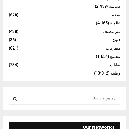
سياسة
(2٬458)
صحة
(626)
عالمية
(4٬165)
غير مصنف
(438)
فنون
(36)
متفرقات
(821)
مجتمع
(1٬654)
نقابات
(234)
وطنية
(13٬012)
S
e
a
S
r
c
E
h
Our Networks