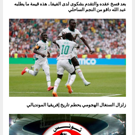
بعد فسخ عقده والتقدم بشكوى لدى الفيفا.. هذه قيمة ما يطلبه
عبد الله داقو من النجم الساحلي
زلزال السنغال الهجومي يحطم تاريخ إفريقيا المونديالي