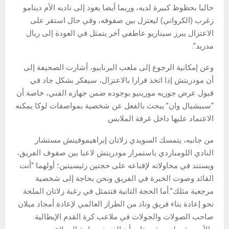
حاليا بحظوظ كبيرة لديه، وربما أيضا يعود إلى ناديه الأم دينامو
زغرب (الكرواتي) ليعتزل بين صفوفه، وفي حال استقر على
الاعتزال يبرز سيناريو عاطفي آخر يتمثل في العودة إلى ريال
مدريد”.
وعن إمكانية الرجوع إلى ملعب البرنابيو، أشارت الصحيفة إلى
أن مودريتش إذا اتخذ قرارا بالاعتزال، سيفكر بشكل جاد في
قبول عرض جوزيه مورينيو بوجوده ضمن جهازه الفني، خاصة أن
“سبيشيال وان” يبحث بالفعل عن شخصية بمواصفات لوكا يمكنه
الاعتماد عليها داخل غرفة الملابس.
من جانبه، يتمسك السويدي زلاتان إبراهيموفيتش مستشار
النادي اللومباردي باستمرار مودريتش لاعبا بين صفوف الفريق،
ويستند في محاولاته لإقناعه على حجتين رئيسيتين؛ أولهما “أنت
القائد وصوت الخبرة في الفريق ونحن بحاجة إلى شخصية
مرجعية مثلك”.أما الحجة الثانية فتتمثل في رغبة زلاتان الملحة
نحو إعادة بناء فريق وناد من الطراز العالمي لإعادة أمجاد ميلان
صاحب الصولات والجولات في ملاعب كرة القدم الإيطالية