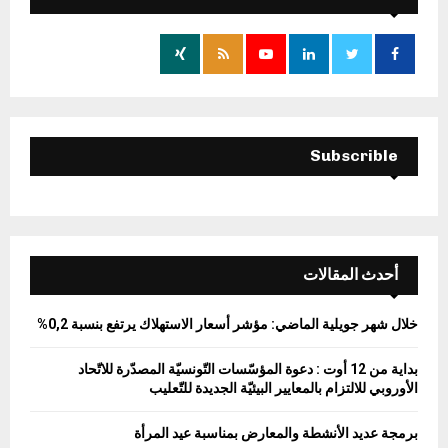
f
A
o
r
R
:
C
H
Subscrible
أحدث المقالات
خلال شهر جويلية الماضي: مؤشر أسعار الاستهلاك يرتفع بنسبة 0,2%
بداية من 12 أوت : دعوة المؤسّسات التّونسيّة المصدّرة للاتّحاد
الأوروبي للالتزام بالمعايير البيئيّة الجديدة للتّعليب
برمجة عديد الأنشطة والمعارض بمناسبة عيد المرأة