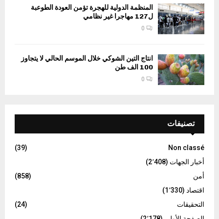
المنظمة الدولية للهجرة تؤمن العودة الطوعبة
ل127 مهاجرا غير نظامي
0
انتاج التين الشوكي خلال الموسم الحالي لا يتجاوز
100 الف طن
0
تصنيفات
(39)
Non classé
أخبار الجهات
(2٬408)
أمن
(858)
اقتصاد
(1٬330)
التحقيقات
(24)
الصفحة الأولى
(2٬178)