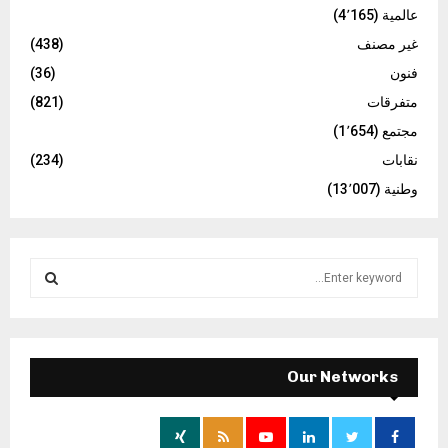
عالمية
(4٬165)
غير مصنف
(438)
فنون
(36)
متفرقات
(821)
مجتمع
(1٬654)
نقابات
(234)
وطنية
(13٬007)
S
e
a
S
r
c
E
h
Our Networks
f
A
o
r
R