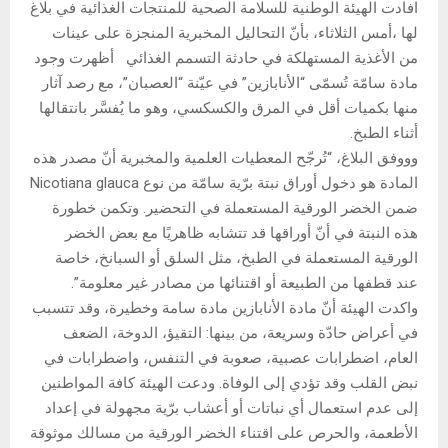
افادت الهيئة الوطنية للسلامة الصحية للمنتجات الغذائية في بلاغ
لها ،أمس الثلاثاء، بأنّ التحاليل المخبرية المنجزة على عينات
من الأغذية المستهلكة في حادثة التسمم الغذائي أظهرت وجود
مادة سامّة تُسمّى “الأنابازين” في عيّنة “العصبان”، مع رصد آثار
منها بكميات أقل في المرق والكسكسي، وهو ما يُفسَّر بانتقالها
أثناء الطبخ.
وووفق البلاغ، “تُرجّح المعطيات العلمية والمخبرية أنّ مصدر هذه
المادة هو دخول أوراق نبتة برّية سامّة من نوع Nicotiana glauca
ضمن الخضر الورقية المستعملة في التحضير. وتكمن خطورة
هذه النبتة في أنّ أوراقها قد تتشابه ظاهريًا مع بعض الخضر
الورقية المستعملة في الطبخ، مثل السلق أو السبانخ، خاصة
عند قطفها من الطبيعة أو اقتنائها من مصادر غير معلومة”.
واكدت الهيئة أنّ مادة الأنابازين مادة سامة وخطيرة، وقد تتسبب
في أعراض حادّة وسريعة، من بينها: التقيؤ، الدوخة، الضعف
العام، اضطرابات عصبية، صعوبة في التنفس، واضطرابات في
نبض القلب وقد تؤدي إلى الوفاة. ودعت الهيئة كافة المواطنين
إلى عدم استعمال أي نباتات أو أعشاب برّية مجهولة في إعداد
الأطعمة، والحرص على اقتناء الخضر الورقية من مسالك موثوقة