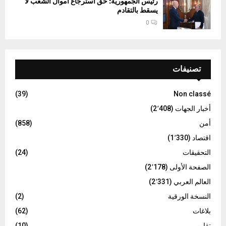
رئيس الجمهورية: حق استرجاع اموال الشعب لا
يسقط بالتقادم
0
تصنيفات
(39)
Non classé
أخبار الجهات
(2٬408)
أمن
(858)
اقتصاد
(1٬330)
التحقيقات
(24)
الصفحة الأولى
(2٬178)
العالم العربي
(2٬331)
النسخة الورقية
(2)
بلاغات
(62)
تقارير
(10)