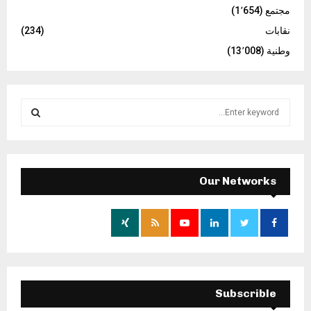
مجتمع
(1٬654)
نقابات
(234)
وطنية
(13٬008)
S
e
a
S
r
c
E
h
Our Networks
f
A
o
r
R
:
C
H
Subscrible