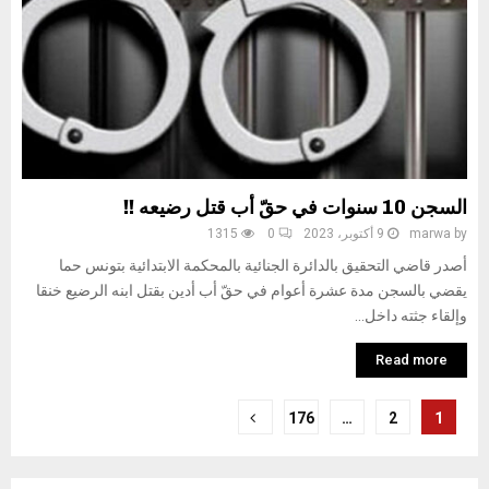
السجن 10 سنوات في حقّ أب قتل رضيعه !!
by
marwa
9 أكتوبر، 2023
0
1315
أصدر قاضي التحقيق بالدائرة الجنائية بالمحكمة الابتدائية بتونس حما
يقضي بالسجن مدة عشرة أعوام في حقّ أب أدين بقتل ابنه الرضيع خنقا
وإلقاء جثته داخل...
Read more
تعدد
176
…
2
1
صفحات