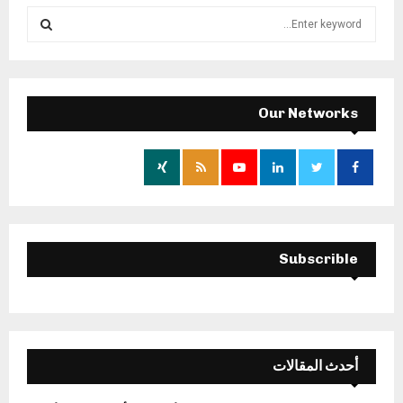
S
e
a
S
r
c
E
h
Our Networks
f
A
o
r
R
:
C
H
Subscrible
أحدث المقالات