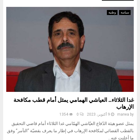
سياسة
وطنية
غدا الثلاثاء.. العياشي الهمامي يمثل أمام قطب مكافحة
الإرهاب
by
marwa
9 أكتوبر، 2023
0
1354
يمثل عضو هيئة الدّفاع العيّاشي الهمّامي غدا الثلاثاء أمام قاضي التحقيق
بالقطب القضائي لمكافحة الإرهاب في إطار ما يعرف بقضيّة “التآمر” وفق
ما أعلنت عنه...