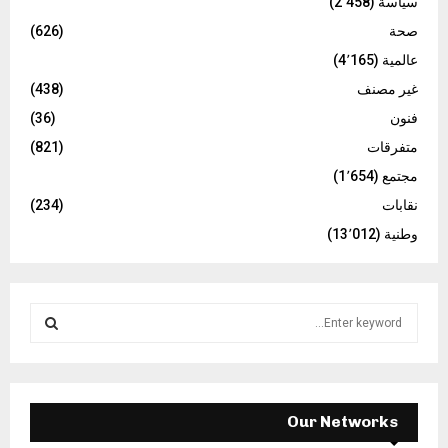
سياسة
(2٬458)
صحة
(626)
عالمية
(4٬165)
غير مصنف
(438)
فنون
(36)
متفرقات
(821)
مجتمع
(1٬654)
نقابات
(234)
وطنية
(13٬012)
S
e
a
S
r
c
E
h
Our Networks
f
A