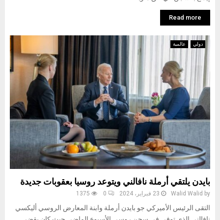
Read more
دولي
عالمية
بايدن يلتقي أرملة نافالني ويتوعد روسيا بعقوبات جديدة
by
Walid Walid
23 فبراير، 2024
0
1375
التقى الرئيس الأميركي جو بايدن أرملة وابنة المعارض الروسي أليكسي
نافالني الذي توفي في سجن روسي الأسبوع الماضي حيث كان يقضي