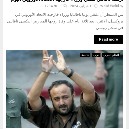
by
Walid Walid
19 فبراير، 2024
0
1234
من المنتظر أن تلتقي يوليا نافالنايا وزراء خارجية الاتحاد الأوروبي في
بروكسل، الاثنين، بعد ثلاثة أيام على وفاة زوجها المعارض أليكسي نافالني
في سجن روسي. ...
Read more
العالم العربي
دولي
عالمية