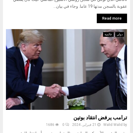
عقوبة بالسجن مدتها 19 عاما. وجاء في بيان...
Read more
دولي
عالمية
ترامب يرفض انتقاد بوتين
by
Walid Walid
21 فبراير، 2024
0
1686