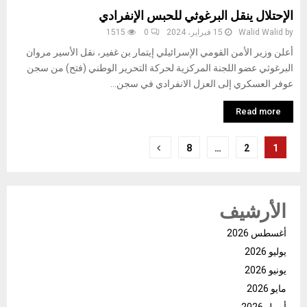
الإحتلال ينقل البرغوثي للحبس الإنفرادي
by
Walid Walid
15 فبراير، 2024
0
1515
أعلن وزير الأمن القومي الإسرائيلي إيتمار بن غفير، نقل الأسير مروان
البرغوثي عضو اللجنة المركزية لحركة التحرير الوطني (فتح) من سجن
عوفر العسكري إلى العزل الانفرادي في سجن...
Read more
تعدد
8
…
2
1
صفحات
المقالات
الأرشيف
أغسطس 2026
يوليو 2026
يونيو 2026
مايو 2026