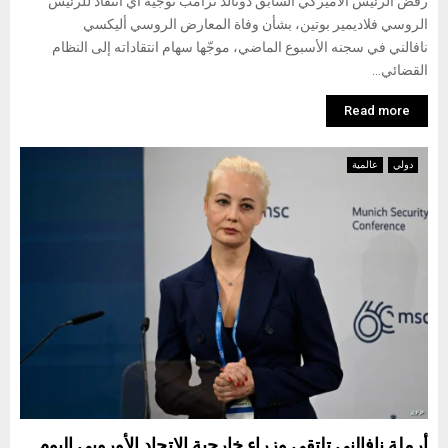
رفض الرئيس الأميركي السابق دونالد ترامب توجيه أي انتقاد للرئيس
الروسي فلاديمير بوتين، بشأن وفاة المعارض الروسي أليكسي
نافالني في سجنه الأسبوع الماضي، موجّها سهام انتقاداته إلى النظام
القضائي...
Read more
دولي
عالمية
أرملة نافالني تلتقي وزراء خارجية الاتحاد الأوروبي اليوم