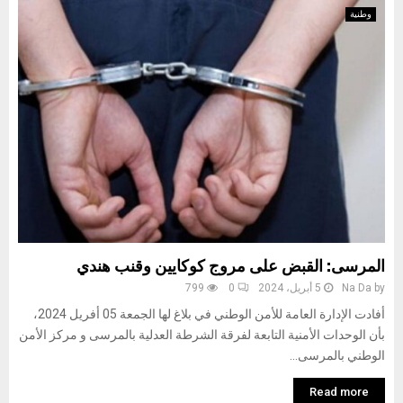
وطنية
المرسى: القبض على مروج كوكايين وقنب هندي
by
Na Da
5 أبريل، 2024
0
799
أفادت الإدارة العامة للأمن الوطني في بلاغ لها الجمعة 05 أفريل 2024،
بأن الوحدات الأمنية التابعة لفرقة الشرطة العدلية بالمرسى و مركز الأمن
الوطني بالمرسى...
Read more