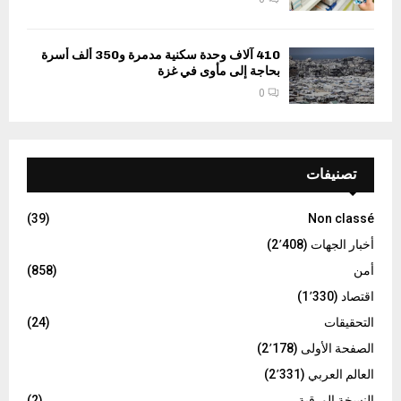
410 آلاف وحدة سكنية مدمرة و350 ألف أسرة
بحاجة إلى مأوى في غزة
0
تصنيفات
(39)
Non classé
أخبار الجهات
(2٬408)
أمن
(858)
اقتصاد
(1٬330)
التحقيقات
(24)
الصفحة الأولى
(2٬178)
العالم العربي
(2٬331)
النسخة الورقية
(2)