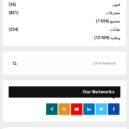
فنون
(36)
متفرقات
(821)
مجتمع
(1٬654)
نقابات
(234)
وطنية
(13٬009)
S
e
a
S
r
c
E
h
Our Networks
f
A
o
r
R
:
C