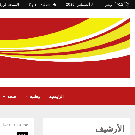
C
تونس
7 أغسطس، 2026
Sign in / Join
النسخة الورق
40.2
الرئيسية
وطنية
صحة
Home
اقتصاد
الأرشيف
اقتصاد