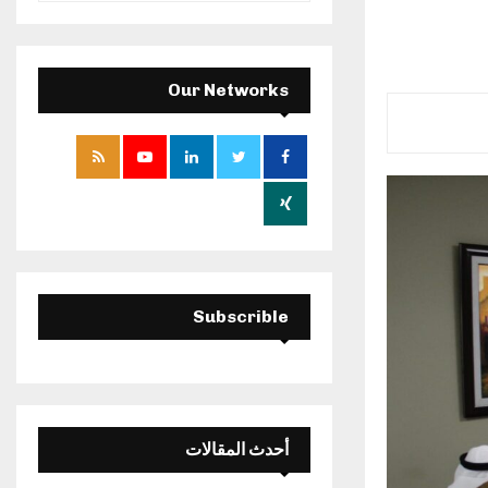
a
S
r
c
E
h
Our Networks
f
A
o
r
R
:
C
H
Subscrible
أحدث المقالات