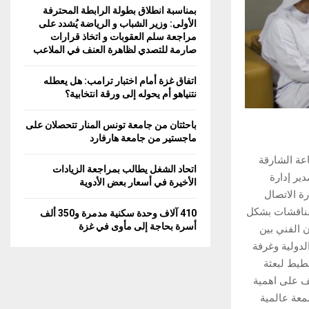
بمناسبة انطلاق بطولة الرابطة المحترفة
الأولى: وزير الشباب و الرياضة يُشدد على
مراجعة سلم العقوبات و اتخاذ قرارات
صارمة للتصدي لظاهرة العنف في الملاعب
اتفاق غزة أمام اختبار ترامب: هل يعطله
نتنياهو أم يحوله إلى ورقة انتخابية؟
باحثتان من جامعة تونس المنار تتحصلان على
ماجستير من جامعة هارفارد
عة الشارقة
اتحاد الشغل يطالب بمراجعة الزيادات
ير إدارة
الأخيرة في أسعار بعض الأدوية
ة الاتصال
لمناقشات بشكل
410 آلاف وحدة سكنية مدمرة و350 ألف
أسرة بحاجة إلى مأوى في غزة
 الفني بين
لدولية وغرفة
طيط لبعثة
 طارق الشريف على اهمية
معة عالمية