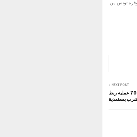
وفره تونس من
NEXT POST
بئر الحفي: إزالة أكثر من 70 عملية ربط
لشرب بمعتمدية