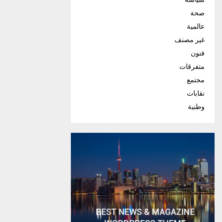
صحة
عالمية
غير مصنف
فنون
متفرقات
مجتمع
نقابات
وطنية