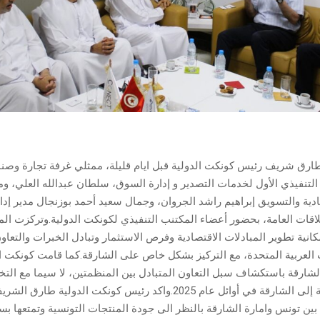
ارق شريف رئيس كونكت الدولية قبل ايام قليلة، ممثلي غرفة تجارة وصنا
التنفيذي الأول لخدمات التصدير و إدارة السوق، سلطان عبدالله العلي، ومد
ادية والتسويق إبراهيم راشد الجروان، وجمال سعيد أحمد بوزنجال مدير إدار
قات العامة، بحضور أعضاء المكتنب التنفيذي لكونكت الدولية.وتركزت ا
ية تطوير المبادلات الاقتصادية وفرص الاستثمار وتبادل الخبرات والتعاون
 العربية المتحدة، مع التركيز بشكل خاص على الشارقة.كما قامت كونكت ا
لشارقة باستكشاف سبل التعاون المتبادل بين المنظمتين، لا سيما مع التخ
اقتصادية تونسية إلى الشارقة في أوائل عام 2025.واكد رئيس كونكت الدولية
 بين تونس وامارة الشارقة بالنظر الى جودة المنتجات التونسية وتمتعها بس