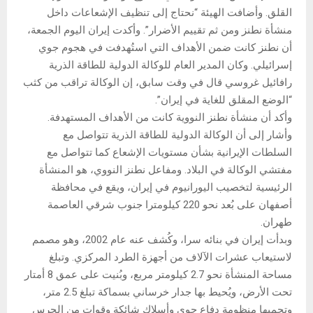
القلق. وأضافت الهيئة “نحتاج إلى تنظيف الإشعاعات داخل
منشأة نطنز ومن ثم تقييم الأضرار”. وأكدت إيران اليوم الجمعة،
أن نطنز كانت ضمن الأهداف التي استُهدفت في هجوم جوي
إسرائيلي. وكان المدير العام للوكالة الدولية للطاقة الذرية
رافائيل غروسي قال في وقت سابق، إن الوكالة تراقب من كثب
“الوضع المقلق للغاية في إيران”.
وأكد أن منشأة نطنز النووية كانت من الأهداف المستهدفة.
وأشار إلى أن الوكالة الدولية للطاقة الذرية تتواصل مع
السلطات الإيرانية بشأن مستويات الإشعاع كما تتواصل مع
مفتشي الوكالة في البلاد. ومفاعل نطنز النووي، هو المنشأة
الرئيسية لتخصيب اليورانيوم في إيران، ويقع في محافظة
أصفهان على بُعد نحو 220 كيلومترا جنوب شرقي العاصمة
طهران.
وبدأت إيران في بنائه سرا، وكُشف عنه عام 2002، وهو مصمم
لاستيعاب عشرات الآلاف من أجهزة الطرد المركزي. وتبلغ
مساحة المنشأة نحو 2.7 كيلومتر مربع، وبُنيت على عمق 8 أمتار
تحت الأرض، ويُحيط بها جدار خرساني بسماكة تبلغ 2.5 متر،
وتحميها منظومة دفاع جوي وأسلاك شائكة وقوات من الحرس