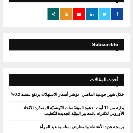
f
A
o
r
R
:
C
H
Subscrible
أحدث المقالات
خلال شهر جويلية الماضي: مؤشر أسعار الاستهلاك يرتفع بنسبة 0,2%
بداية من 12 أوت : دعوة المؤسّسات التّونسيّة المصدّرة للاتّحاد
الأوروبي للالتزام بالمعايير البيئيّة الجديدة للتّعليب
برمجة عديد الأنشطة والمعارض بمناسبة عيد المرأة