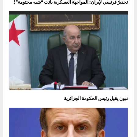
تحذيرٌ فرنسي لإيران: المواجهة العسكرية باتت “شبه محتومة”!
تبون يقيل رئيس الحكومة الجزائرية