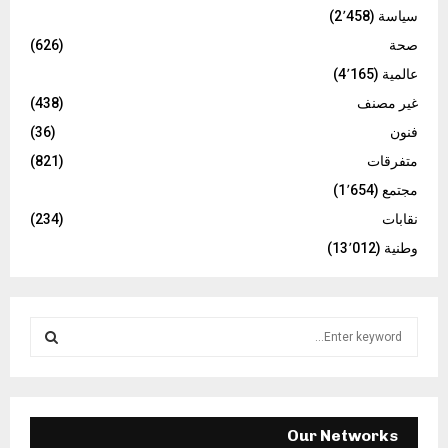
سياسة
(2٬458)
صحة
(626)
عالمية
(4٬165)
غير مصنف
(438)
فنون
(36)
متفرقات
(821)
مجتمع
(1٬654)
نقابات
(234)
وطنية
(13٬012)
S
e
a
S
r
c
E
h
Our Networks