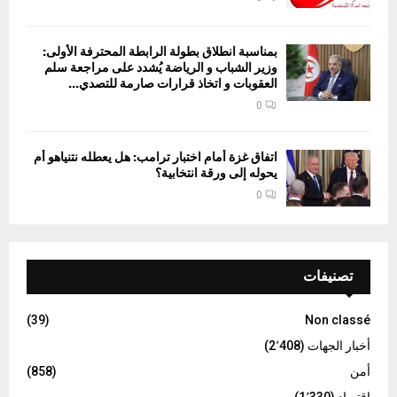
بمناسبة انطلاق بطولة الرابطة المحترفة الأولى:
وزير الشباب و الرياضة يُشدد على مراجعة سلم
العقوبات و اتخاذ قرارات صارمة للتصدي...
0
اتفاق غزة أمام اختبار ترامب: هل يعطله نتنياهو أم
يحوله إلى ورقة انتخابية؟
0
تصنيفات
(39)
Non classé
أخبار الجهات
(2٬408)
أمن
(858)
اقتصاد
(1٬330)