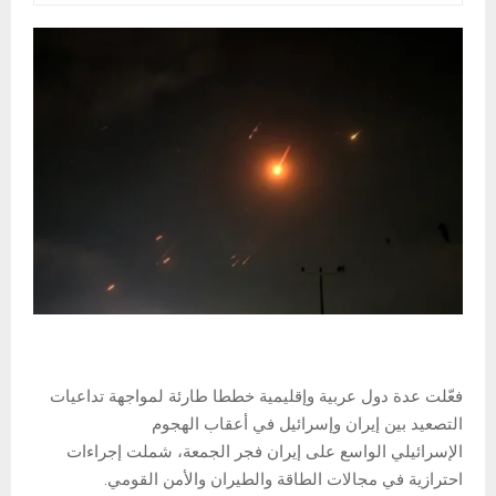
فعّلت عدة دول عربية وإقليمية خططا طارئة لمواجهة تداعيات
التصعيد بين إيران وإسرائيل في أعقاب الهجوم
الإسرائيلي الواسع على إيران فجر الجمعة، شملت إجراءات
احترازية في مجالات الطاقة والطيران والأمن القومي.