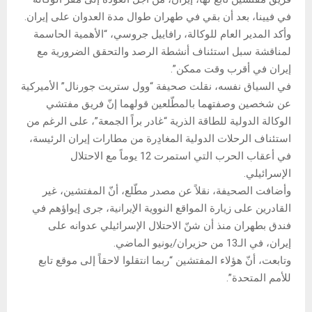
في فيينا، بعد أن بقي في طهران طوال مدة العدوان على إيران.
وأكد المدير العام للوكالة، رافاييل جروسي، “الأهمية الحاسمة
لمناقشة سبل استئناف أنشطة الرصد والتحقق الضرورية مع
إيران في أقرب وقت ممكن”.
في السياق نفسه، نقلت صحيفة “وول ستريت جورنال” الأميركية
عن شخصين وصفتهما بالمطّلعين قولهما إنّ فريق مفتشي
الوكالة الدولية للطاقة الذرية “غادر براً الجمعة”، على الرغم من
استئناف الرحلات الدولية المغادِرة من مطارات إيران الرئيسة،
في أعقاب الحرب التي استمرت 12 يوماً مع الاحتلال
الإسرائيلي.
وأضافت الصحيفة، نقلاً عن مصدر مطّلع، أنّ المفتشين، غير
القادرين على زيارة المواقع النووية الإيرانية، جرى إيواؤهم في
فندق بطهران منذ أن شنّ الاحتلال الإسرائيلي عدوانه على
إيران، في الـ13 من حزيران/يونيو الماضي.
وتابعت، أنّ هؤلاء المفتشين “ربما انتقلوا لاحقاً إلى موقع تابع
للأمم المتحدة”.