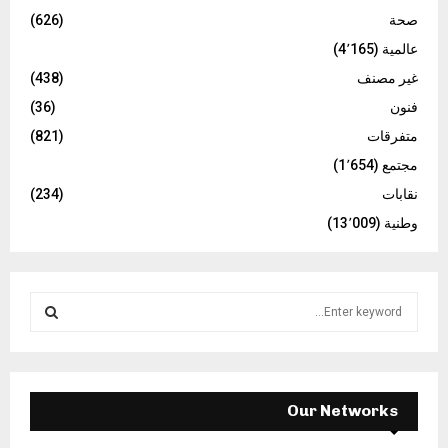
صحة
(626)
عالمية
(4٬165)
غير مصنف
(438)
فنون
(36)
متفرقات
(821)
مجتمع
(1٬654)
نقابات
(234)
وطنية
(13٬009)
S
e
a
S
r
c
E
h
Our Networks
f
A