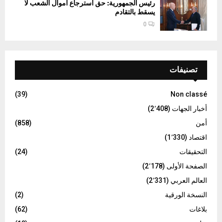
رئيس الجمهورية: حق استرجاع اموال الشعب لا
يسقط بالتقادم
0
تصنيفات
(39)
Non classé
أخبار الجهات
(2٬408)
أمن
(858)
اقتصاد
(1٬330)
التحقيقات
(24)
الصفحة الأولى
(2٬178)
العالم العربي
(2٬331)
النسخة الورقية
(2)
بلاغات
(62)