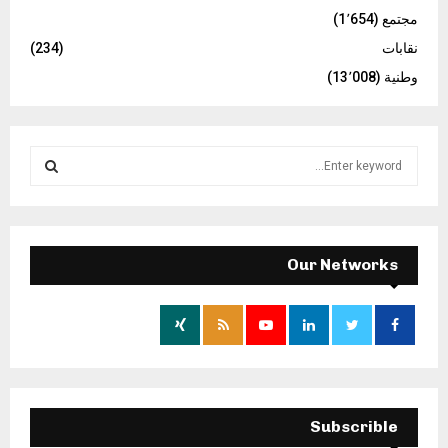
مجتمع
(1٬654)
نقابات
(234)
وطنية
(13٬008)
S
e
a
S
r
c
E
h
Our Networks
f
A
o
r
R
:
C
H
Subscrible