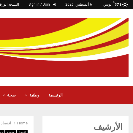
C
تونس
6 أغسطس، 2026
Sign in / Join
النسخة الورقي
37.8
الرئيسية
وطنية
صحة
Home
اقتصاد
الأرشيف
اقتصاد
مجتمع
وطن