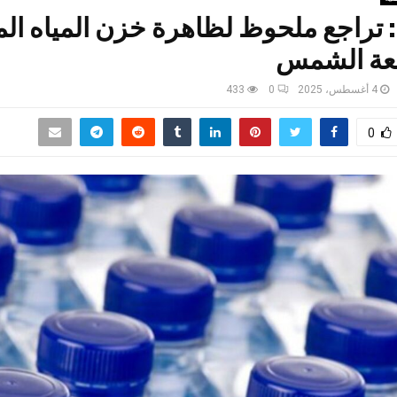
 تراجع ملحوظ لظاهرة خزن المياه الم
عة الشمس
4 أغسطس، 2025
0
433
0