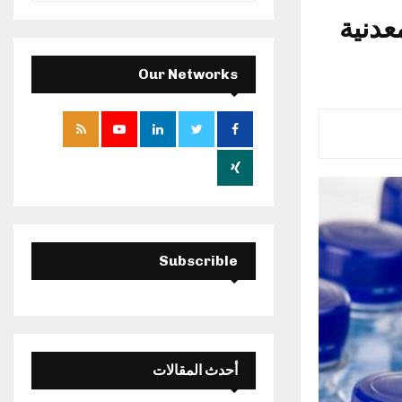
a
عدنية
S
r
c
E
h
Our Networks
f
A
o
r
R
:
C
H
Subscrible
أحدث المقالات