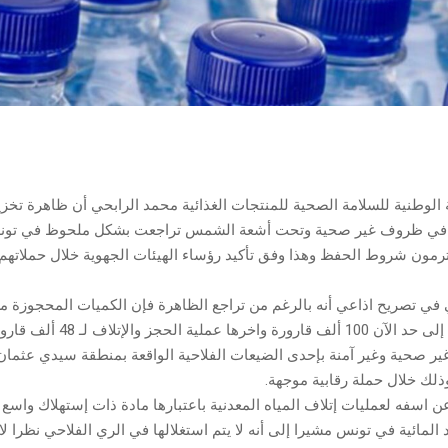
 الوطنية للسلامة الصحية للمنتجات الغذائية محمد الرابحي أن ظاهرة تخزي
ية في ظروف غير صحية وتحت أشعة الشمس تراجعت بشكل ملحوظ في تو
ترمون شروط الحفظ وهذا وفق تأكيد رؤساء الهيئات الجهوية خلال حملاته
في تصريح اذاعي أنه بالرغم من تراجع الظاهرة فإن الكميات المحجوزة من 
المعدنية ناهزت إلى حد الآن 100 ألف قارور
غير صحية وغير آمنة بإحدى الضيعات الفلاحية الواقعة بمنطقة سيدي عثمان
ذلك خلال حملة رقابية موجهة.
ن اسفه لعمليات إتلاف المياه المعدنية باعتبارها مادة ذات إستهلاك واسع
لمائية في تونس مشيرا إلى أنه لا يتم استغلالها في الري الفلاحي نظرا لا