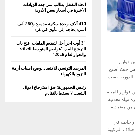
اتحاد الشغل يطالب بمراجعة الزيادات
الأخيرة في أسعار بعض الأدوية
410 آلاف وحدة سكنية مدمرة و350 ألف
أسرة بحاجة إلى مأوى في غزة
31 أوت آخر أجل لتقديم الملفات: فتح باب
الترشح للقب “عواصم المتوسط للثقافة
والحوار لعام 2028”
ن قوارير
المرصد التونسي للاقتصاد يوضح اسباب أزمة
نس حيث أصبح
التزود بالكهرباء
م الدورية حسب
رئيس الجمهورية: حق استرجاع اموال
قوارير المياه
الشعب لا يسقط بالتقادم
ة واخرها عملية الحجز والإتلاف لـ 48 ألف قارورة مياه معدنية
 من معتمدية
 و خاصة في
ختلاف التركيبة