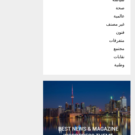
صحة
عالمية
غير مصنف
فنون
متفرقات
مجتمع
نقابات
وطنية