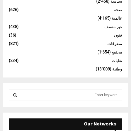
سياسة
(2٬458)
صحة
(626)
عالمية
(4٬165)
غير مصنف
(438)
فنون
(36)
متفرقات
(821)
مجتمع
(1٬654)
نقابات
(234)
وطنية
(13٬009)
S
e
a
S
r
c
E
h
Our Networks
f
A