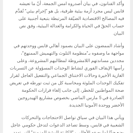
وأكد الفنانون، في بيان أصدروه امس الجمعة، أنّ ما تعيشه
قابس ليس مجرد أزمة بيئية ظرفية، بل هو “إجرام بيئي” تُقدَّم
فيه المصالح الاقتصادية الضيّقة المرتبطة بتبعية أجنبية على
حساب الحقّ في الحياة والكرامة والعدالة البيئية، وفق نص
البيان.
وأشاد الممضون على البيان بصمود أهالي قابس ووحدتهم في
مواجهة ما وصفوه بـ”منظومة التلوث والتهميش الممنهج”،
مجددين مساندتهم اللامشروطة لمطالبهم المشروعة، وعلى
رأسها الإيقاف الفوري لنشاط الوحدات المسؤولة عن التسربات
الغازية الأخيرة وحالات الاختناق الجماعي والتفعيل العاجل لقرار
تفكيك الوحدات الملوثة ومحاسبة كل من ثبت تورطه في تعريض
صحة المواطنين للخطر، إلى جانب إلغاء قرارات الحكومة
الصادرة في 5 مارس الماضي بخصوص مشاريع الهيدروجين
الأخضر ووحدة الأمونيا الجديدة.
ويأتي هذا البيان في سياق تواصل الاحتجاجات والتحركات
الشعبية في قابس، وسط تصاعد الدعوات لتدخل حكومي عاجل
يضع حدّا لما يصفه الأهالي بـ”الكارثة البيئية المزمنة” التي تهدد