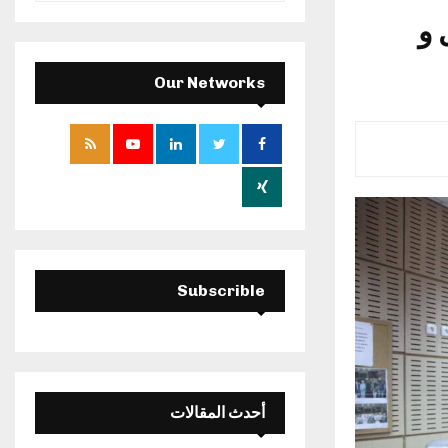
a
 و
S
r
c
E
h
Our Networks
f
A
o
r
R
:
C
H
Subscrible
أحدث المقالات