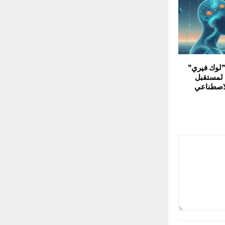
”لوك فيري”
 لمستقبل
الاصطناعي