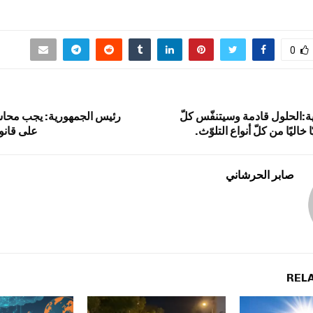
0
:الحلول قادمة وسيتنفّس كلّ
رئيس الجمهورية: يجب محاس
 خاليًا من كلّ أنواع التلوّث.
على قانون
صابر الحرشاني
REL