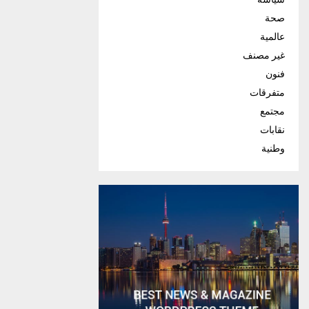
صحة
عالمية
غير مصنف
فنون
متفرقات
مجتمع
نقابات
وطنية