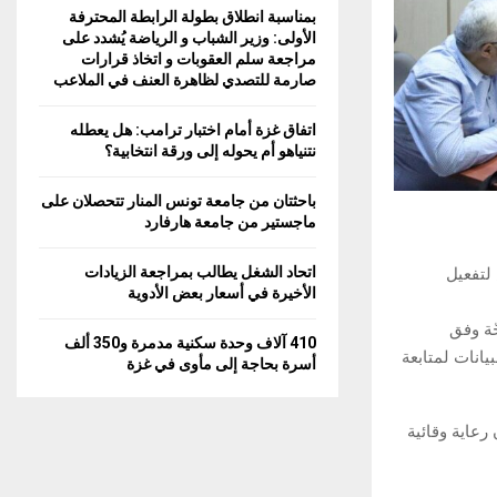
بمناسبة انطلاق بطولة الرابطة المحترفة
الأولى: وزير الشباب و الرياضة يُشدد على
مراجعة سلم العقوبات و اتخاذ قرارات
صارمة للتصدي لظاهرة العنف في الملاعب
اتفاق غزة أمام اختبار ترامب: هل يعطله
نتنياهو أم يحوله إلى ورقة انتخابية؟
باحثتان من جامعة تونس المنار تتحصلان على
ماجستير من جامعة هارفارد
اتحاد الشغل يطالب بمراجعة الزيادات
 على اجتماع خصّص لتفعيل
الأخيرة في أسعار بعض الأدوية
ّة وفق
410 آلاف وحدة سكنية مدمرة و350 ألف
يانات لمتابعة
أسرة بحاجة إلى مأوى في غزة
رعاية وقائية