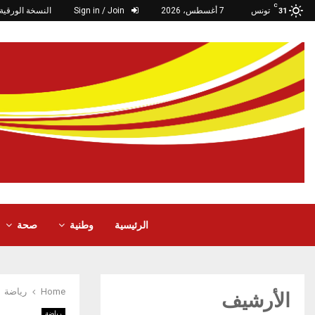
C
تونس
7 أغسطس، 2026
Sign in / Join
النسخة الورقية
31
الرئيسية
وطنية
صحة
Home
رياضة
الأرشيف
رياضة