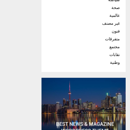
صحة
عالمية
غير مصنف
فنون
متفرقات
مجتمع
نقابات
وطنية