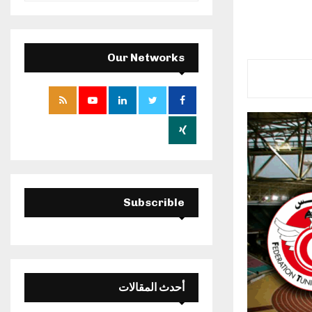
a
S
r
c
E
h
Our Networks
f
A
o
r
R
:
C
H
Subscrible
أحدث المقالات