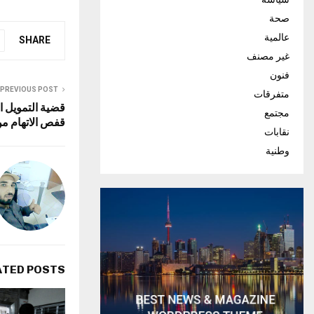
صحة
عالمية
SHARE
غير مصنف
فنون
PREVIOUS POST
متفرقات
قضية التمويل 
مجتمع
قفص الاتهام من
نقابات
وطنية
ATED POSTS