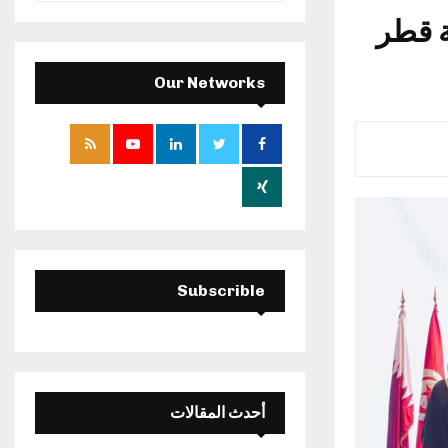
a
ة قطر
S
r
c
E
h
Our Networks
f
A
o
r
R
:
C
H
Subscrible
أحدث المقالات