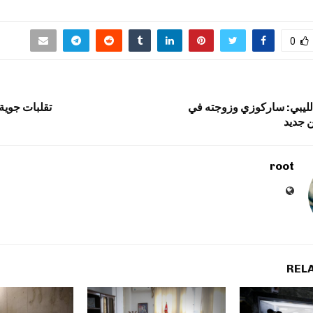
0
الليبي: ساركوزي وزوجته في
تقلبات جوية 
 جديد
root
REL