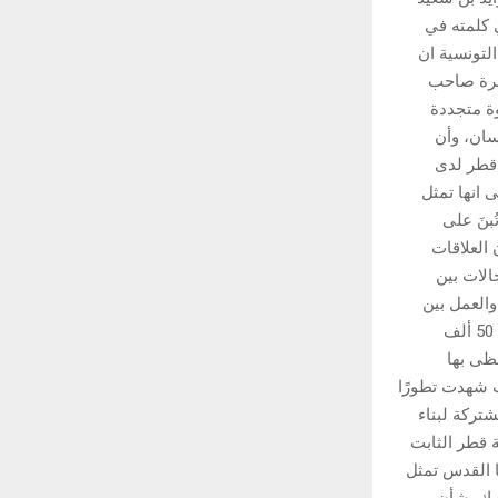
ي كلمته في
التونسية ان
حضرة صاحب
وة متجددة
نسان، وأن
 قطر لدى
 انها تمثل
ُبنَ على
العلاقات
المجالات بين
والعمل بين
ظهرانيها ليصل الحضور الشعبي التونسي هناك الى مستوى لافت يتمثل في وجود أكثر من 50 ألف
ظى بها
 شهدت تطورًا
شتركة لبناء
 قطر الثابت
ا القدس تمثل