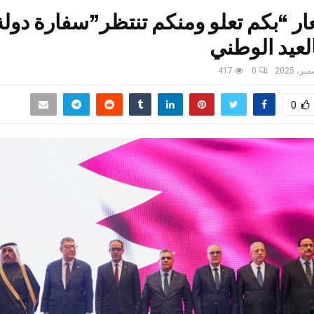
ر “بكم تعلو ومنكم تنتظر”سفارة دول
لعيد الوطني
417
0
0