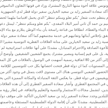
وتونس علاقة أخوة متنها التاريخ المشترك وزاد في قوتها التعاون الدائموف
 أكد سعادة السفير زايد بن سعيد الخيارين سفير دولة قطر لدى الجمهورية 
ام ينتظم تحت شعار “بكم تعلو ومنكم تنتظر” الذي يحمل اقتباسا ملهما ل
م بن حمد آل ثاني أمير البلاد المفدى، “بكم تعلو ومنكم تنتظر”، ليمثل دع
لبناء والعطاء، انطلاقا من قناعة راسخة بأن بناء الوطن يتلازم مع بناء الإ
تحقق بإخلاص أبنائها وتفانيهم في خدمة مجتمعهم.كما أكد سعادة سفير دولة
سية زايد بن سعيد الخيارين على متانة العلاقات القطرية التونسية مشيرا الى
لأخوة الصادقة والاحترام المتبادل، مشددًا على أنها علاقات استراتيجية لم ت
ة، بل على قيم إنسانية ومصير مشترك يجمع الشعبين الشقيقين. وأوضح أن 
الثنائية تُرجمت إلى أكثر من 80 اتفاقية رسمية أسهمت في الوصول بالعلاقات في كل 
لى المستويات كما ان دولة قطر فتحت احضانها بكل حب للتونسيين للإقامة 
يقيمون في دولة قطر، ما يعكس الثقة المتبادلة والمكانة المميزة التي يح
في المجتمع القطري. وأشار سعادة السفير القطري إلى أن هذه العلاقات
لدين، لتشمل مجالات الاستثمار والتنمية والتعليم والثقافة، في إطار رؤية م
بلدين.وجدد سعادة السفير زايد بن سعيد الخيارين التأكيد على موقف دولة
 الفلسطينية، مشددًا على أن إقامة الدولة الفلسطينية المستقلة وعاصمته