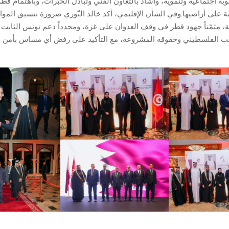
ية اجتماعية وتنموية، وأشاد بالتعاون الفني وتبادل الخبرات، وباهتمام قطر 
مة على أراضيها.وفي الشأن الإقليمي، أكد خالد النّوري ضرورة تنسيق المو
ة، مثمّناً جهود قطر في وقف العدوان على غزة، ومجدداً دعم تونس الثابت 
 الفلسطيني وحقوقه المشروعة، مع التأكيد على رفض أي مساس بأمن وا