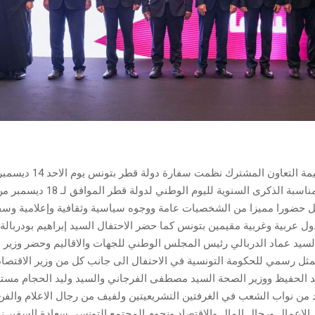
استقبال بهيج بمناسبة الذكرى السنوية لليوم الوطني لدولة قطر ا
 حضورا مميزا من الشخصيات عامة ووجوه سياسية وثقافية وإعلامية وسف
ول عربية وغربية مقيمين بتونس كما حضر الاحتفال السيد إبراهيم بودربا
سيد عماد الدربالي رئيس المجلس الوطني للجهات والاقاليم وحضر وزير ال
مثل رسمي للحكومة التونسية في الاحتفال الى جانب كل من وزير الاقتصا
 الحفيظ ووزير الصحة السيد مصطفى الفرجاني والسيد وليد الحجام مست
 من نواب الشعب في الغرفتين التشريعيتين ولفيف من رجال الاعلام والفن 
لاعمال ورجال المال والاقتصاد ونجوم المجتمع التونسي.سعادة السفير زا