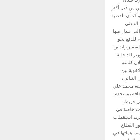
ورك بشأن
ين من قبل أكثر
 وأكد أن القضية
 الدولي
لتي تبذل فيها
، للدفع نحو
لسفير زايد بن
ر الداخلية:
ال كلمته
أخوية بين
الثنائي،
رجية محمد علي
سيع آفاقه بما يخدم
لى خريطة
لات خاصة في
مزيد استقطاب
ور القطاع
ومساهماتها في