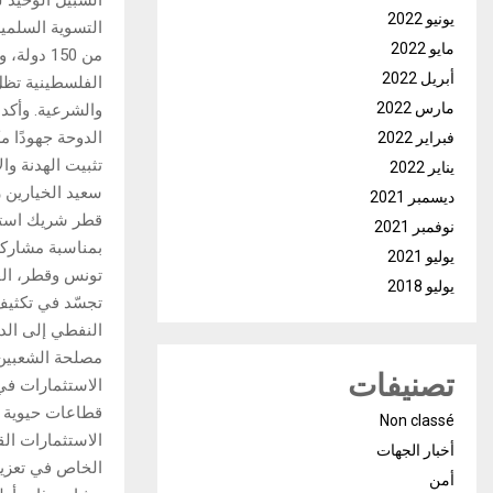
السبيل الوحيد ل
يونيو 2022
التسوية السلمية
مايو 2022
من 150 د
أبريل 2022
الفلسطينية تظل 
مارس 2022
والشرعية. وأكد
الدوحة جهودًا م
فبراير 2022
تثبيت الهدنة وا
يناير 2022
سعيد الخيارين ر
ديسمبر 2021
قطر شريك استثما
نوفمبر 2021
بمناسبة مشاركة 
يوليو 2021
تونس وقطر، الق
يوليو 2018
تجسّد في تكثيف 
مصلحة الشعبين ا
تصنيفات
الاستثمارات في
قطاعات حيوية ك
Non classé
الاستثمارات الق
أخبار الجهات
الخاص في تعزيز 
أمن