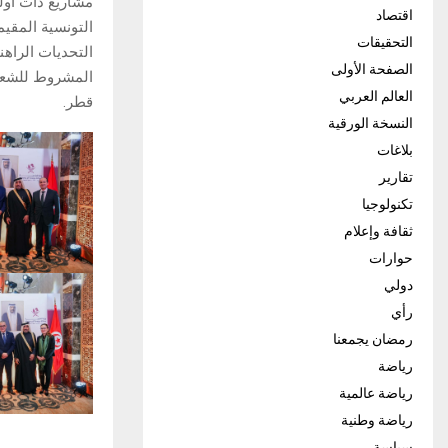
مشاريع ذات أولو
اقتصاد
التونسية المقي
التحقيقات
التحديات الراهن
الصفحة الأولى
المشروط للشعب
العالم العربي
قطر.
النسخة الورقية
بلاغات
تقارير
تكنولوجيا
ثقافة وإعلام
حوارات
دولي
رأي
رمضان يجمعنا
رياضة
رياضة عالمية
رياضة وطنية
سياسة