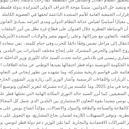
تحقيق السلام العادل والشامل في المنطقة. كما رحّب باعتماد إعلان نيوي
 وتنفيذ حل الدولتين، مثمنًا موجة الاعتراف الدولي المتزايدة بدولة فلسط
ولة، وقرارات الجمعية العامة للأمم المتحدة الداعمة لحقها في العضوية الكاملة.
معيارًا أساسيًا لقياس عدالة النظام الدولي ومدى التزامه بمبادئ القانون
 أن الوساطة القطرية خلال العدوان على قطاع غزة تظل من أبرز الملفات ا
كثفة، بالتعاون مع شركائها، وعلى رأسهم مصر والولايات المتحدة الأمريكية
لانتقال إلى مراحل تضمن وقفًا دائمًا للحرب.وفي ختام كلمته، ثمن سعادة ا
وح التعاون والحرص المشترك على إنجاح مختلف المبادرات بين البلدين. وزي
ري رئيسي في بلادنامن جانبه تحدث السيد خالد النّوري وزير الداخليّة خل
الحكومة التونسية دولة قطر احتفالها بعيدها الوطني عن متانة العلاقات ال
ائمة على قواسم تاريخية مشتركة، وما تشهده من تطور إيجابي في التعاون 
الزيارات واللقاءات الرسمية. وأشار الوزير إلى زيارة وزير الشؤون الخا
النفطي إلى الدوحة في ماي 2025، وما عكسته من إرادة مشتركة لتعزيز التعاون وتو
لشقيقين. كما أبرز السيد خالد النوري المكانة الهامة التي تحتلها قطر ع
 تونس مشيدا بقوة التعاون الاستثماري بين البلدين الذي شمل كل المجا
الفلاحة والسياحة والطاقة والبنوك والاتصالات، مؤكداً انفتاح تونس على 
طرية، وتوفير التسهيلات اللازمة لضمان نجاح المشاريع، مع التعويل على د
الشراكات الاقتصادية والتجارية. كما ثمّن الوزير دعم دولة قطر لتونس، 