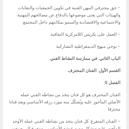
– حق محترفي المهن الفنية في تكوين الجمعيات والنقابات
والهيئات التي يعنى موضوعها بالدفاع عن مصالحهم المهنية
والاجتماعية والاقتصادية والسمو بمكانتهم داخل المجتمع.
– العمل على تكريس اللامركزية الثقافية
– توخي منهج الديمقراطية التشاركية.
الباب الثاني: في ممارسة النشاط الفني.
القسم الأول: الفنان المحترف
الفصل 5:
الفنان المحترف هو كل فنان يتخذ من نشاطه الفني عمله
الأصلي المأجور عليه ويُشكّل منه مورد رزقه الأساسي ويعد فنانا
محترفا:
– الفنان المتفرغ: كل فنان يتخذ من نشاطه الفني عمله الأوحد
المأجور عليه ويشكل مورد عيشه الأساسي، ويتفرع الى صنفين: