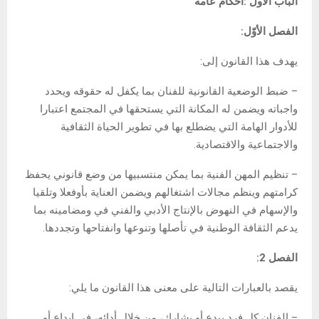
الباب الأول :أحكام عامة
الفصل الأوّل:
يهدف هذا القانون إلى:
– ضبط الوضعية القانونية للفنان بما يكفل له حقوقه ويحدد
واجباته ويضمن له المكانة التي يستحقها في المجتمع اعتبارا
للأدوار الهامة التي يضطلع بها في تطوير الحياة الثقافية
والاجتماعية والاقتصادية.
– تنظيم المهن الفنية بما يمكن منتسبيها من وضع قانوني يحفظ
كرامتهم وينظم مجالات اشتغالهم ويضمن العناية بأوفعلا وتلقيا
والإسهام في النهوض بالإنتاج الأدبي والفني في ومضامينه بما
يدعم الثقافة الوطنية في تأصلها وتنوعها وانفتاحها وتجددها.
الفصل 2:
يقصد بالعبارات التالية على معنى هذا القانون ما يلي:
– الفنان كل فرد يبدع أو يشارك، من خلال أدائه، في إبداع أو