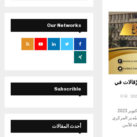
a
S
r
c
E
h
Our Networks
f
A
o
r
R
:
C
H
إقالات في
Subscrible
0
أعلنت وزارة الداخلية اليوم الثلاثاء 31 أكتوبر 2023
لمُدير المركزي
مّة للأمن
أحدث المقالات