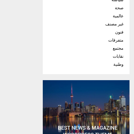
صحة
عالمية
غير مصنف
فنون
متفرقات
مجتمع
نقابات
وطنية