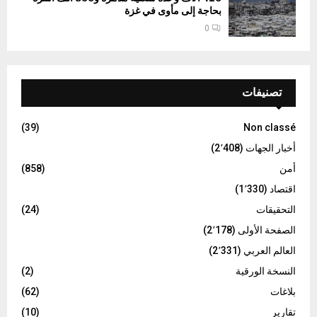
بحاجة إلى مأوى في غزة
0
تصنيفات
(39)
Non classé
أخبار الجهات
(2٬408)
أمن
(858)
اقتصاد
(1٬330)
التحقيقات
(24)
الصفحة الأولى
(2٬178)
العالم العربي
(2٬331)
النسخة الورقية
(2)
بلاغات
(62)
تقارير
(10)