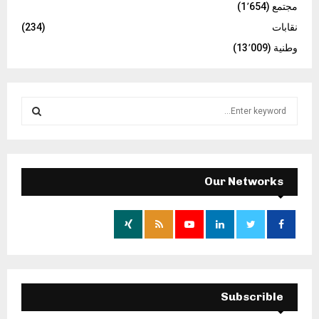
مجتمع
(1٬654)
نقابات
(234)
وطنية
(13٬009)
S
e
a
S
r
c
E
h
Our Networks
f
A
o
r
R
:
C
H
Subscrible