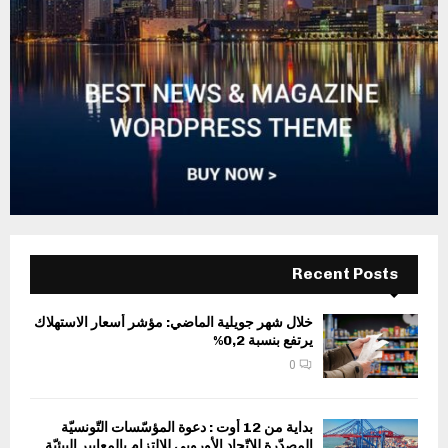
Recent Posts
خلال شهر جويلية الماضي: مؤشر أسعار الاستهلاك
يرتفع بنسبة 0,2%
0
بداية من 12 أوت : دعوة المؤسّسات التّونسيّة
المصدّرة للاتّحاد الأوروبي للالتزام بالمعايير البيئيّة