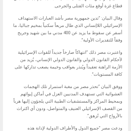
قطاع غزة أوقع مئات القتلى والجرحى.
وقال البيان: “تدين جمهورية مصر بأشد العبارات الاستهداف
الإسرائيلي اللاإنساني الذي طال مربعاً سكنياً بمخيم جباليا، ما
أسفر عن سقوط ما يزيد عن 400 مدني ما بين شهيد وجريح
وفقاً للتقديرات الأولية”.
واعتبرت مصر ذلك “انتهاكاً صارخاً جديداً للقوات الإسرائيلية
لأحكام القانون الدولي والقانون الدولي الإنساني، يُزيد من
الأزمة الراهنة تعقيداً ويُنذر بعواقب وخيمة يصعب تداركها على
كافة المستويات”.
ووفق البيان “تحذر مصر من مغبة استمرار تلك الهجمات
العشوائية التي تستهدف المدنيين العزل في أماكن إيوائهم
وبمحيط المراكز والمستشفيات الطبية التي يلجؤون إليها هرباً
من القصف الإسرائيلي العنيف والمتواصل، ودون أي اكتراث
بالأرواح التي تُزهق”.
ودعت مصر “جميع الدول والأطراف الدولية لإدانة هذه