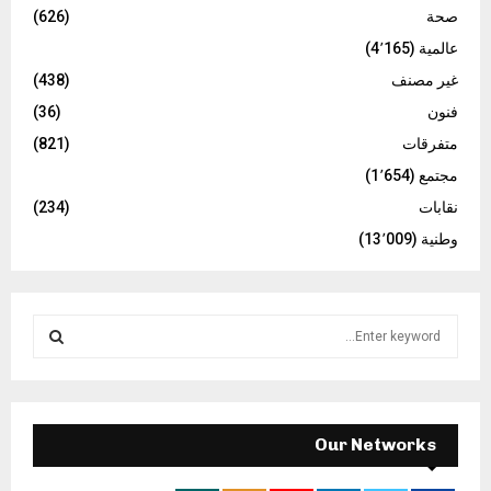
صحة
(626)
عالمية
(4٬165)
غير مصنف
(438)
فنون
(36)
متفرقات
(821)
مجتمع
(1٬654)
نقابات
(234)
وطنية
(13٬009)
S
e
a
S
r
c
E
h
Our Networks
f
A
o