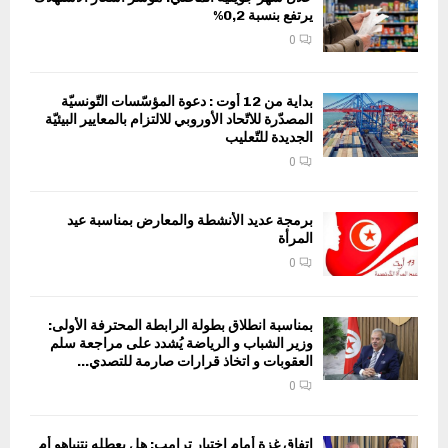
يرتفع بنسبة 0,2%
0
بداية من 12 أوت : دعوة المؤسّسات التّونسيّة
المصدّرة للاتّحاد الأوروبي للالتزام بالمعايير البيئيّة
الجديدة للتّعليب
0
برمجة عديد الأنشطة والمعارض بمناسبة عيد
المرأة
0
بمناسبة انطلاق بطولة الرابطة المحترفة الأولى:
وزير الشباب و الرياضة يُشدد على مراجعة سلم
العقوبات و اتخاذ قرارات صارمة للتصدي...
0
اتفاق غزة أمام اختبار ترامب: هل يعطله نتنياهو أم