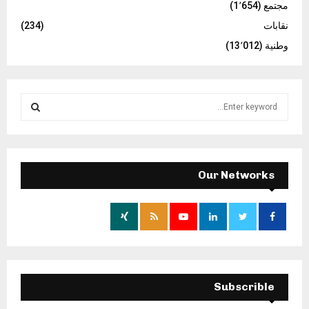
مجتمع
(1٬654)
نقابات
(234)
وطنية
(13٬012)
S
e
a
S
r
c
E
h
Our Networks
f
A
o
r
R
:
C
H
Subscrible