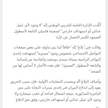
أكّدت الإدارة العامة للحرس الوطني إنّه “لا وجود لأي عمل
عدائي أو استهداف خارجي” لسفينة فاميلي التابعة لأسطول
الصمود لكسر الحصار عن غزّة.
وقالت في “بلاغ” إنّه “خلافاً لما يتم تداوله على بعض صفحات
التواصل الاجتماعي بخصوص وجود “مسيرة” استهدفت إحدى
البواخر الراسية بميناء سيدي بوسعيد والقادمة من إسبانيا
والتابعة لأسطول “الصمود”، فإن هذه الأخبار لا أساس لها من
الصحة.”
وأضاف البلاغ أنّه وبحسب المعاينات الأولية، فإن سبب الحريق
يعود إلى اندلاع النيران في إحدى سترات النجاة على متن
الباخرة المذكورة، نتيجة اشتعال قداحة أو عقب سيجارة ولا
وجود لأي عمل عدائي أو استهداف خارجي، وفق نصّ البلاغ.