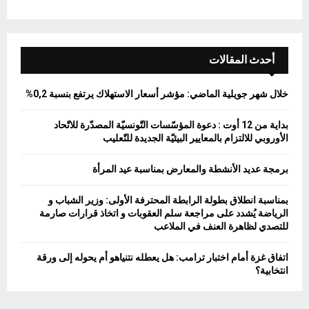
أحدث المقالات
خلال شهر جويلية الماضي: مؤشر أسعار الاستهلاك يرتفع بنسبة 0,2%
بداية من 12 أوت : دعوة المؤسّسات التّونسيّة المصدّرة للاتّحاد
الأوروبي للالتزام بالمعايير البيئيّة الجديدة للتّعليب
برمجة عديد الأنشطة والمعارض بمناسبة عيد المرأة
بمناسبة انطلاق بطولة الرابطة المحترفة الأولى: وزير الشباب و
الرياضة يُشدد على مراجعة سلم العقوبات و اتخاذ قرارات صارمة
للتصدي لظاهرة العنف في الملاعب
اتفاق غزة أمام اختبار ترامب: هل يعطله نتنياهو أم يحوله إلى ورقة
انتخابية؟