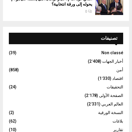
يحوله إلى ورقة انتخابية؟
0
تصنيفات
(39)
Non classé
أخبار الجهات
(2٬408)
أمن
(858)
اقتصاد
(1٬330)
التحقيقات
(24)
الصفحة الأولى
(2٬178)
العالم العربي
(2٬331)
النسخة الورقية
(2)
بلاغات
(62)
تقارير
(10)