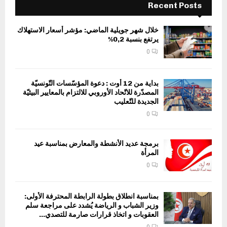
Recent Posts
خلال شهر جويلية الماضي: مؤشر أسعار الاستهلاك
يرتفع بنسبة 0,2%
0
بداية من 12 أوت : دعوة المؤسّسات التّونسيّة
المصدّرة للاتّحاد الأوروبي للالتزام بالمعايير البيئيّة
الجديدة للتّعليب
0
برمجة عديد الأنشطة والمعارض بمناسبة عيد
المرأة
0
بمناسبة انطلاق بطولة الرابطة المحترفة الأولى:
وزير الشباب و الرياضة يُشدد على مراجعة سلم
العقوبات و اتخاذ قرارات صارمة للتصدي...
0