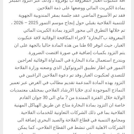
افة عنكبوت الغبار المعروفة ب”بوفروة”، وذلك عبر التزود المبكر
بمادة الكبريت المائي ووضعها على ذمة الفلاحين.
فقد تم الأسبوع الماضي عقد جلسة بمقر المندوبية الجهوية
للتنمية الفلاحية بقبلي حول إنجاح موسم التمور 2025 – 2026 ،
تم خلالها التطرق الى محور التزود بمادة الكبريت المائي
المعروفة ب”البخارة” لاجراء المكافحة الوقائية لافة عنكبوت
الغبار، حيث اتوفر 60 طنا من هذه المادة حاليا بالجهة على ان
يتم التزود بكميات إضافية في صورة اقتضت الضرورة.
ويندرج استعمال مادة البخارة في المداواة الوقائية لعراجين
التمور في اطار تطبيق البروتوكول الذي وضعته وزارة الفلاحة
للتصدي لعنكبوت الغبار،وقد تم دعوة الفلاحين الراغبين في
التزود بهذه المادة المدعمة تقديم مطالب في الغرض عبر تعمير
النماذج الموجودة لدى خلايا الارشاد الفلاحي بمختلف معتمديات
الولاية خلال الفترة الممتدة من 7 ماي الى 30 جوان القادم
خاصة ان التزود بمادة البخارة متاح عن طريق الهياكل المهنية
الفلاحية بما في ذلك الشركات التعاونية للخدمات الفلاحية
ومجامع التنمية في قطاع الفلاحة والصيد البحري إضافة الى
الشركات الاهلية التي تنشط في القطاع الفلاحي، كما يمكن