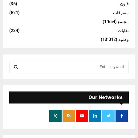
فنون
(36)
متفرقات
(821)
مجتمع
(1٬654)
نقابات
(234)
وطنية
(13٬012)
S
e
a
S
r
c
E
h
Our Networks
f
A
o
r
R
:
C