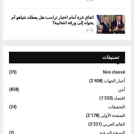
اتفاق غزة أمام اختبار ترامب: هل يعطله نتنياهو أم
يحوله إلى ورقة انتخابية؟
0
تصنيفات
(39)
Non classé
أخبار الجهات
(2٬408)
أمن
(858)
اقتصاد
(1٬330)
التحقيقات
(24)
الصفحة الأولى
(2٬178)
العالم العربي
(2٬331)
النسخة الورقية
(2)