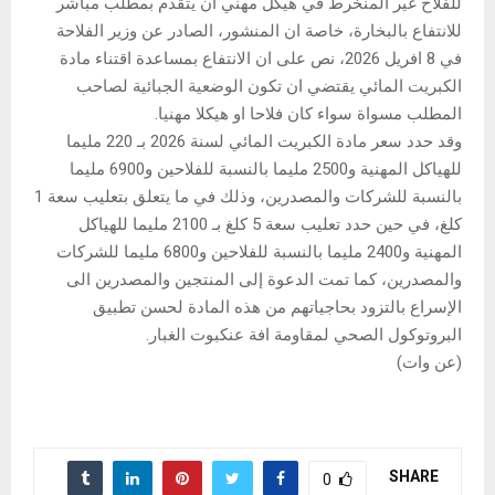
للفلاح غير المنخرط في هيكل مهني ان يتقدم بمطلب مباشر
للانتفاع بالبخارة، خاصة ان المنشور، الصادر عن وزير الفلاحة
في 8 افريل 2026، نص على ان الانتفاع بمساعدة اقتناء مادة
الكبريت المائي يقتضي ان تكون الوضعية الجبائية لصاحب
المطلب مسواة سواء كان فلاحا او هيكلا مهنيا.
وقد حدد سعر مادة الكبريت المائي لسنة 2026 بـ 220 مليما
للهياكل المهنية و2500 مليما بالنسبة للفلاحين و6900 مليما
بالنسبة للشركات والمصدرين، وذلك في ما يتعلق بتعليب سعة 1
كلغ، في حين حدد تعليب سعة 5 كلغ بـ 2100 مليما للهياكل
المهنية و2400 مليما بالنسبة للفلاحين و6800 مليما للشركات
والمصدرين، كما تمت الدعوة إلى المنتجين والمصدرين الى
الإسراع بالتزود بحاجياتهم من هذه المادة لحسن تطبيق
البروتوكول الصحي لمقاومة افة عنكبوت الغبار.
(عن وات)
SHARE
0