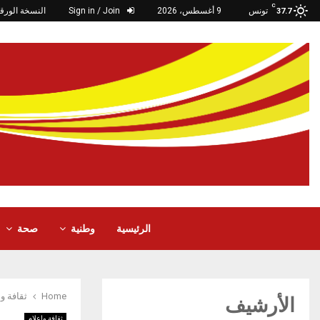
C
تونس
9 أغسطس، 2026
Sign in / Join
النسخة الورقي
37.7
الرئيسية
وطنية
صحة
Home
ثقافة وإ
الأرشيف
ثقافة وإعلام