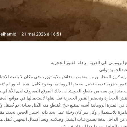
الروماني إلى القرية… رحلة القبور الحجرية
بدالحميد تواتي
ية كريز المحاسن من معتمدية دقاش ولاية توزر، وفي مكان لا يلفت الانتبا
قبور حجرية قديمة تحمل بصمتها الرومانية بوضوح كامل. هذه القبور لم تُن
ت منذ زمن بعيد من مقطع الحويشات، ذلك الموقع المعروف لدى الأهالي بأن
 الحجارة وتحضير القبور الحجرية قبل نقلها لاستعمالها في مواقع الدفن
ي الفترة الرومانية أشبه بمقلع حيّ، تُقتطع منه الكتل بعناية، ثم تُصقل وت
هزة للاستعمال. وكل قبر كان رحلة عمل بحد ذاته: اختيار الحجر، تحديد م
ن الداخل بدقة تضمن ثبات الشكل وصلابته. وبعد اكتمال التجهيز، تُنقل هذ
سب الحاجة، ومنها هذا المكان في كريز.