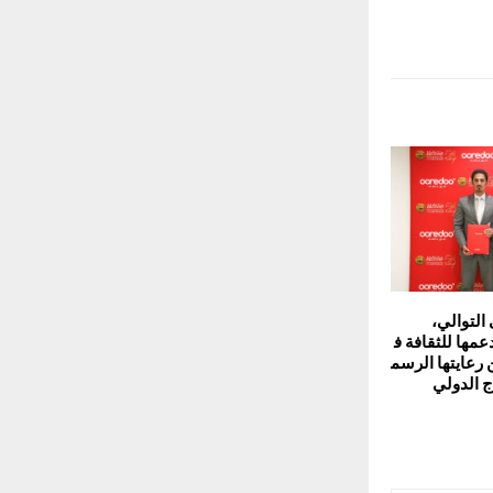
 التوالي،
جدد دعمها للثقافة ف
رعايتها الرسم
 الدولي