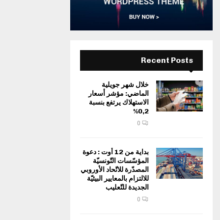
Recent Posts
خلال شهر جويلية
الماضي: مؤشر أسعار
الاستهلاك يرتفع بنسبة
0,2%
0
بداية من 12 أوت : دعوة
المؤسّسات التّونسيّة
المصدّرة للاتّحاد الأوروبي
للالتزام بالمعايير البيئيّة
الجديدة للتّعليب
0