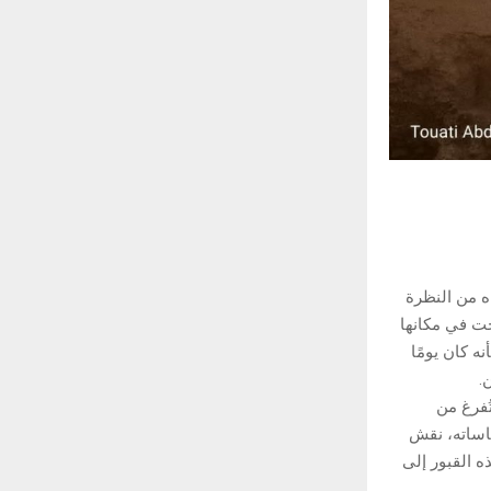
ه من النظرة
حت في مكانها
ه كان يومًا
.
ُفرغ من
قاساته، نقش
ه القبور إلى