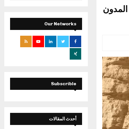
a
المدون
S
r
c
E
h
Our Networks
f
A
o
r
R
:
C
H
Subscrible
أحدث المقالات