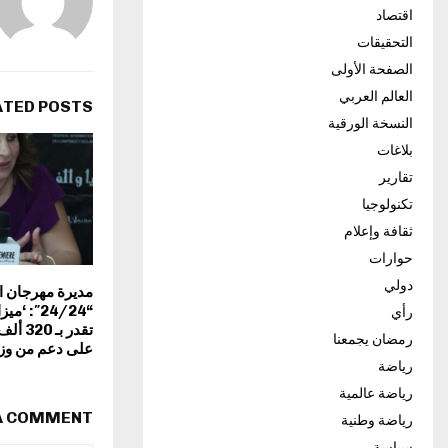
اقتصاد
التحقيقات
الصفحة الأولى
العالم العربي
ATED POSTS
النسخة الورقية
بلاغات
تقارير
تكنولوجيا
ثقافة وإعلام
حوارات
دولي
مديرة مهرجان ال
“24/24″: 
رأي
تقدر ب
رمضان يجمعنا
على دعم من وزار
رياضة
رياضة عالمية
 A COMMENT
رياضة وطنية
سياسة