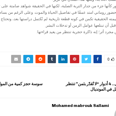
بور كأنها جزء من جدار التربة الصلبة، لكنها في الحقيقة شواهد صامتة على 
ضور روماني امتد عمقًا في تفاصيل الحياة والموت. وعلى الرغم من بساط
قيمته الحقيقية تكمن في كونه قطعة تاريخية لم تُكتمل دراستها بعد، وتحتاج 
قبل أن تبتلعها عوامل الزمن أو تدخلات البشر.
مجرد أثر؛ إنه ذاكرة حجرية تنتظر من يعيد قراءتها.
0
ليس مجرد بديل.. 4 أدوار “لا تُقدّر بثمن” تنتظر
سوسة حجز كمية من المواد
يل في المونديال
Mohamed mabrouk Sallami