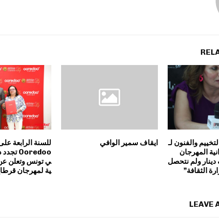
REL
تخييم والفنون لـ
ايقاف سمير الوافي
للسنة الرابعة على
‘ميزانية المهرجان
Ooredoo ت
ـ 320 ألف دينار ولم نتحصل
ي تونس وتعلن عن 
ة الثقافة”
ية لمهرجان قرطاج
LEAVE