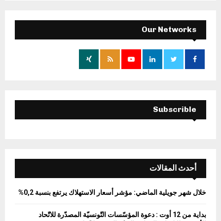
S
r
c
E
h
Our Networks
f
A
o
r
R
:
C
H
Subscrible
أحدث المقالات
خلال شهر جويلية الماضي: مؤشر أسعار الاستهلاك يرتفع بنسبة 0,2%
بداية من 12 أوت : دعوة المؤسّسات التّونسيّة المصدّرة للاتّحاد