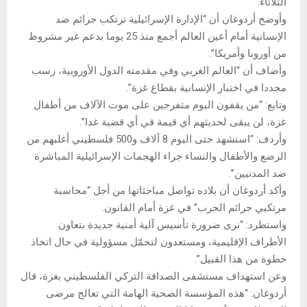
الثلاثاء.
وأوضح أردوغان أن “الإدارة الإسرائيلية ترتكب جرائم ضد
الإنسانية أمام أعين العالم أجمع منذ 25 يوما بدعم غير مشروط
من أوروبا وأمريكا”.
وأضاف أن “العالم الغربي وفي مقدمته الدول الأوروبية، رسب
مجددا في اختبار الإنسانية بقطاع غزة”.
وتابع: “من يقفون اليوم متفرجين على موت الآلاف من أطفال
غزة، لن يبقى لحديثهم أي قيمة في أي قضية غدا”.
وأردف: “استشهد حتى اليوم 8 آلاف و500 فلسطيني أغلبهم من
الرضع والأطفال والنساء جراء الهجمات الإسرائيلية المباشرة
ضد المدنيين”.
وأكد أردوغان أن بلاده تواصل مباحثاتها من أجل “محاسبة
مرتكبي جرائم الحرب” في غزة أمام القانون.
واستطرد: “نرى ضرورة تأسيس آلية أمنية جديدة بتعاون
الأطراف الإقليمية، ومستعدون لتحمّل مسؤولية في حال اتخاذ
خطوة من هذا القبيل”.
وعن استهداف مستشفى الصداقة التركي الفلسطيني بغزة، قال
أردوغان: “هذه المؤسسة الصحية الهامة التي تعالج مرضى