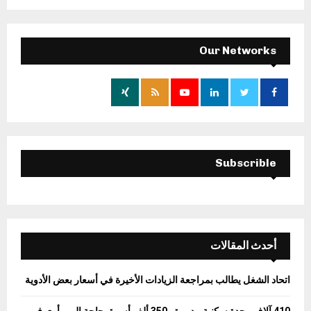
a
S
r
c
E
h
Our Networks
f
A
o
r
R
:
C
H
Subscrible
أحدث المقالات
اتحاد الشغل يطالب بمراجعة الزيادات الأخيرة في أسعار بعض الأدوية
410 آلاف وحدة سكنية مدمرة و350 ألف أسرة بحاجة إلى مأوى في