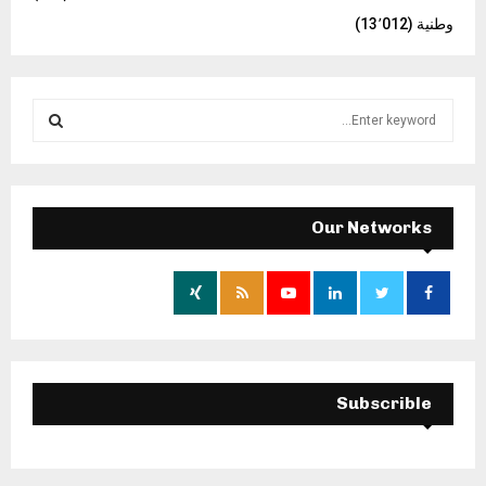
وطنية
(13٬012)
S
e
a
S
r
c
E
h
Our Networks
f
A
o
r
R
:
C
H
Subscrible