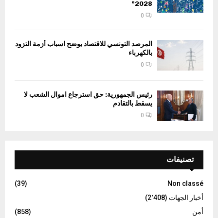
2028”
0
المرصد التونسي للاقتصاد يوضح اسباب أزمة التزود
بالكهرباء
0
رئيس الجمهورية: حق استرجاع اموال الشعب لا
يسقط بالتقادم
0
تصنيفات
(39)
Non classé
أخبار الجهات
(2٬408)
أمن
(858)