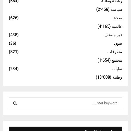
رياضة وطنية
(563)
سياسة
(2٬458)
صحة
(626)
عالمية
(4٬165)
غير مصنف
(438)
فنون
(36)
متفرقات
(821)
مجتمع
(1٬654)
نقابات
(234)
وطنية
(13٬008)
S
e
a
S
r
c
E