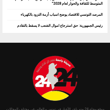
المتوسط للثقافة والحوار لعام 2028”
المرصد التونسي للاقتصاد يوضح اسباب أزمة التزود بالكهرباء
رئيس الجمهورية: حق استرجاع اموال الشعب لا يسقط بالتقادم
موقع مجلة 24 يهتم ياخر الأخبار في تونس و العالم، في مختلف المجالات.