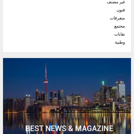
غير مصنف
فنون
متفرقات
مجتمع
نقابات
وطنية