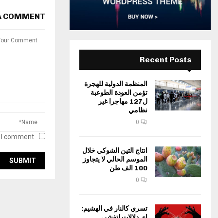
 A COMMENT
Recent Posts
المنظمة الدولية للهجرة
تؤمن العودة الطوعبة
ل127 مهاجرا غير
نظامي
0
 I comment.
انتاج التين الشوكي خلال
الموسم الحالي لا يتجاوز
100 الف طن
0
تسري كالنار في الهشيم:
اي دلالات لتفشي