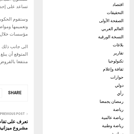
اقتصاد
تساعد على إحداث
التحقيقات
وستقوم الحكومة
الصفحة الأولى
وتعميمها ومواص
العالم العربي
مؤسسات خلال فت
النسخة الورقية
بلاغات
الى جانب ذلك ،
تقارير
تكنولوجيا
منتفعا بالقروض
ثقافة وإعلام
حوارات
دولي
SHARE
رأي
رمضان يجمعنا
رياضة
PREVIOUS POST
رياضة عالمية
تعرف على تفاص
رياضة وطنية
مشروع ميزانية 
سياسة