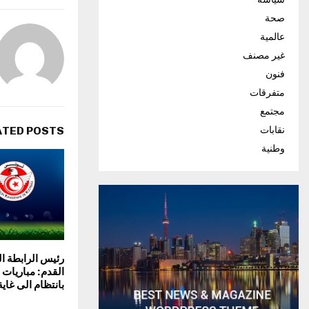
صحة
عالمية
غير مصنف
فنون
متفرقات
مجتمع
نقابات
ATED POSTS
وطنية
رئيس الرابطة ال
القدم: مباريات
بانتظام الى غاية 