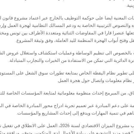
نية.
 المعنية ايضا على حوكمة التوظيف بالخارج عبر اعتماد مشروع قانون 
ه والنصوص الترتيبية الخاصة به ودعم المسالك النظامية لهجرة العمل وإر
علها عنصرا قارا في المفاوضات الثنائية ومتعددة الأطراف بين تونس ومخت
نقل وفتح أبواب الهجرة المنظمة لليد العاملة، وفق وثيقة المشروع.
ة بالخصوص الى تنظيم الوساطة وعمليات استكشاف واستغلال عروض الشغ
ة الدائرية التي تمكن من الاستفادة من الخبرات والتجارب المتبادلة.
لى تطوير نظام اليقظة الخاص بمتابعة تطورات سوق الشغل على المستو
 نظام معلومات واتصال حول هجرة العمل.
، من المبرمج إحداث منظومة معلوماتية لمتابعة المؤسسات الخاصة للت
 على دعم المبادرة عبر تعميم تجربة ادراج محور المبادرة الخاصة في المن
اهم في تنمية المهارات ويدفع إلى إحداث المشاريع والمؤسسات.
كما سيتم، حسب مشروع الميزان الاقتصادي لسنة 2026، العمل على الانطل
” قصد مزيد التشجيع على ريادة الأعمال لدى المتكونين وتوفير مرافقة متكا