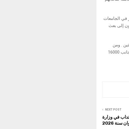
ر في الجامعات
ون إلى بعث
ين . ومن
المتوقع أن يبلغ عدد المنتفعين ببرامج المرافقة وبمنحة المرافقة قرابة 18650 منتفعا إلى جانب 16000
NEXT POST
: 1771 خطّة انتداب في وزارة
ن سنة 2026