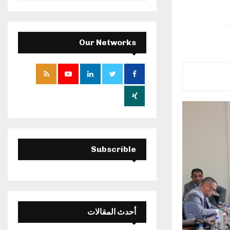
a
S
r
c
E
h
Our Networks
f
A
o
r
R
:
C
H
Subscrible
أحدث المقالات