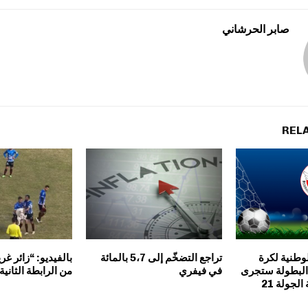
صابر الحرشاني
REL
وطنية لكرة
تراجع التضخّم إلى 5،7 بالمائة
بالفيديو: “زائر غ
 البطولة ستجرى
في فيفري
من الرابطة الثانية
الجولة 21