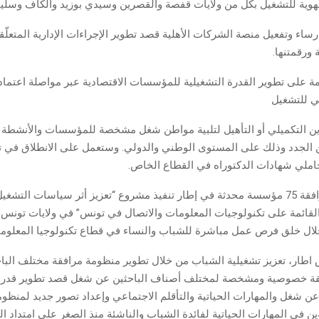
ية للتشغيل بكل من ولايات قفصة والقصرين وسيدي بوزيد والكاف وسليان
اء وتفعيل منصة الشركات الأهلية قصد تطوير الإجراءات الإدارية المتعلّق
 ورقمتنها.
 على تطوير القدرة التشغيلية للمؤسسات الاقتصادية عبر مواصلة اعتماد 
ي للتشغيل
ن التكميلي أو التأهيل لتلبية مواطن شغل مشخصة للمؤسسات والأنشطة ال
ين الجدد وذلك على المستوى الوطني والدولي. وستعمل على الانطلاق في ت
املي شهادات الدكتوراه في القطاع الخاص.
كما ستقوم بمرافقة 75 مؤسسة محدثة في إطار تنفيذ مشروع “تعزيز أثر سياسات الت
قائمة على تكنولوجيات المعلومات والاتصال في تونس” في ولايات تون
ل خلق فرص عمل مباشرة للشباب والنساء في قطاع تكنولوجيا المعلومات
طار، تعزيز تشغيلية الشباب من خلال تطوير منظومة مرافقة مختلف الب
فقة خصوصية ومشخصة لمختلف أصناف الباحثين عن شغل قصد تطوير قدرا
ن شغل والمهارات الحياتية والتأقلم الاجتماعي وإعداد تصور جديد لمنظوم
ين في المهارات الحياتية لفائدة الشباب والناشئة منذ الصغر على امتداد ا