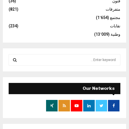
فنون
(36)
متفرقات
(821)
مجتمع
(1٬654)
نقابات
(234)
وطنية
(13٬009)
S
e
a
S
r
c
E
h
Our Networks
f
A
o
r
R
:
C
H