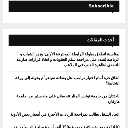
Subscrible
أحدث المقالات
بمناسبة انطلاق بطولة الرابطة المحترفة الأولى: وزير الشباب و
الرياضة يُشدد على مراجعة سلم العقوبات و اتخاذ قرارات صارمة
للتصدي لظاهرة العنف في الملاعب
اتفاق غزة أمام اختبار ترامب: هل يعطله نتنياهو أم يحوله إلى ورقة
انتخابية؟
باحثتان من جامعة تونس المنار تتحصلان على ماجستير من جامعة
هارفارد
اتحاد الشغل يطالب بمراجعة الزيادات الأخيرة في أسعار بعض الأدوية
410 آلاف وحدة سكنية مدمرة و350 ألف أسرة بحاجة إلى مأوى في