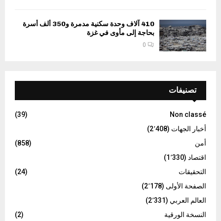
410 آلاف وحدة سكنية مدمرة و350 ألف أسرة
بحاجة إلى مأوى في غزة
0
تصنيفات
(39)
Non classé
أخبار الجهات
(2٬408)
أمن
(858)
اقتصاد
(1٬330)
التحقيقات
(24)
الصفحة الأولى
(2٬178)
العالم العربي
(2٬331)
النسخة الورقية
(2)