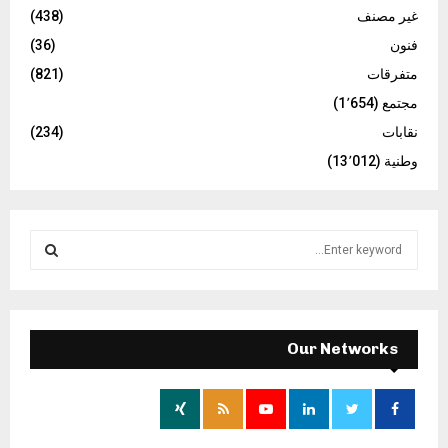
غير مصنف
(438)
فنون
(36)
متفرقات
(821)
مجتمع
(1٬654)
نقابات
(234)
وطنية
(13٬012)
S
e
a
S
r
c
E
h
Our Networks
f
A
o
r
R
: