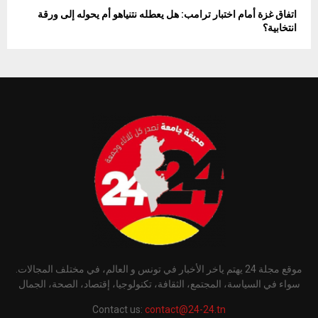
اتفاق غزة أمام اختبار ترامب: هل يعطله نتنياهو أم يحوله إلى ورقة
انتخابية؟
موقع مجلة 24 يهتم ياخر الأخبار في تونس و العالم، في مختلف المجالات.
سواء في السياسة، المجتمع، الثقافة، تكنولوجيا، إقتصاد، الصحة، الجمال
Contact us:
contact@24-24.tn