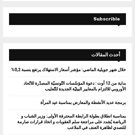
C
H
Subscrible
أحدث المقالات
خلال شهر جويلية الماضي: مؤشر أسعار الاستهلاك يرتفع بنسبة 0,2%
بداية من 12 أوت : دعوة المؤسّسات التّونسيّة المصدّرة للاتّحاد
الأوروبي للالتزام بالمعايير البيئيّة الجديدة للتّعليب
برمجة عديد الأنشطة والمعارض بمناسبة عيد المرأة
بمناسبة انطلاق بطولة الرابطة المحترفة الأولى: وزير الشباب و
الرياضة يُشدد على مراجعة سلم العقوبات و اتخاذ قرارات صارمة
للتصدي لظاهرة العنف في الملاعب